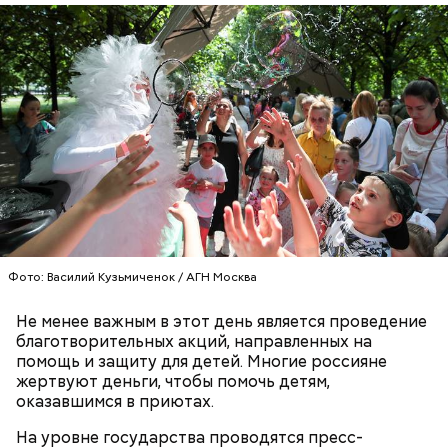
кабачок;
брынза;
растительное масло;
помидоры черри либо грунтовые.
беременным, кормящим женщинам;
Фото: Василий Кузьмиченок / АГН Москва
людям с ослабленной иммунной системой;
пожилым;
Не менее важным в этот день является проведение
детям.
благотворительных акций, направленных на
помощь и защиту для детей. Многие россияне
жертвуют деньги, чтобы помочь детям,
оказавшимся в приютах.
На уровне государства проводятся пресс-