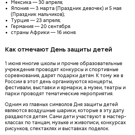
Мексика — 30 апреля;
Также не нужно есть дыню до корки, потому что
Япония — 3 марта (Праздник девочек) и 5 мая
именно там скапливаются нитраты. И важно
(Праздник мальчиков);
тщательно ее мыть, чтобы не отравиться, добавила
Турция — 23 апреля;
собеседница «ВМ».
Германия — 20 сентября.
страны Африки — 16 июня.
— Кабачки нужно натереть длинными слайсами
Как отмечают День защиты детей
(это можно сделать на специальной терке),
похожими на спагетти, и уложить в противень.
1 июня многие школы и прочие образовательные
Дальше нужно добавить немного растительного
учреждения проводят конкурсы и спортивные
масла, соль, а сверху бросить хаотично
соревнования, дарят подарки детям. К тому же в
порезанную брынзу. Затем добавляются помидоры
России в этот день организуются концерты,
черри или грунтовые, — рассказал шеф-повар.
фестивали, выставки и ярмарки, а музеи, театры и
парки проводят тематические мероприятия.
Одним из главных символов Дня защиты детей
— Там может содержаться огромное количество
являются воздушные шарики, которые в эту дату
нитратов, которое вызовет головокружение,
раздаются детям. Сами дети участвуют в мастер-
гипоксию и ухудшение физического состояния, —
классах по танцам, музыке и живописи, конкурсах
предостерегла Соломатина.
рисунков, спектаклях и выставках поделок.