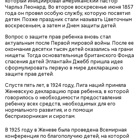
который инициировал американский пастор
кабачок;
Чарльз Леонард. Во второе воскресенье июня 1857
лук;
года он провел особую службу, которую посвятил
растительное масло;
детям. Позже праздник стали называть Цветочным
— Она должна приятно пахнуть. Если дыня не
соль, перец по вкусу;
воскресеньем, а затем и Днем защиты детей.
пахнет, значит, ее созревание ускорили или
свежий базилик;
сорвали недозревшей. Она может быть мягкой, но
сливки жирностью 20 процентов.
Вопрос о защите прав ребенка вновь стал
будет безвкусной.
актуальным после Первой мировой войны. После ее
окончания десятки тысяч детей оказались на грани
нищеты. Тогда основательнице британского Фонда
спасения детей Эглантайн Джебб пришла идея
сформулировать первую в мире декларацию о
защите прав детей.
Спустя пять лет, в 1924 году, Лига наций приняла
Женевскую декларацию прав ребенка, в которой
говорилось о необходимости предоставления
ребенку всех средств, необходимых для его
нормального развития, и о помощи
беспризорникам и сиротам.
В 1925 году в Женеве была проведена Всемирная
Ингредиенты:
конференция по благополучию детей, на которой