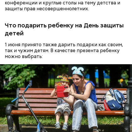
конференции и круглые столы на тему детства и
Ингредиенты:
защиты прав несовершеннолетних.
Что подарить ребенку на День защиты
детей
1 июня принято также дарить подарки как своим,
так и чужим детям. В качестве презента ребенку
можно выбрать:
Ранние плоды, по словам врача, лучше не есть:
Терапевт Кондрахин назвал
Чистит сосуды и защищает от
продукты и напитки, которые
рака: чем полезен кресс-салат
выводят токсины из организма
Спагетти из кабачков