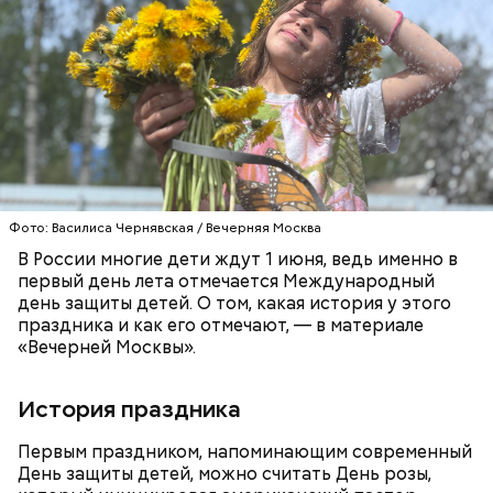
— Курица сначала обжаривается с небольшим
Кроме того, специалист не советует покупать
количеством масла и лука на сковороде. Затем ее
дыню с вмятиной или перележавшую в магазине
нужно отправить в глубокий противень. Сверху
долгое время:
Фото: Василиса Чернявская / Вечерняя Москва
кладем кабачки, нарезанные крупным кубиком, —
В России многие дети ждут 1 июня, ведь именно в
порекомендовал собеседник «ВМ».
первый день лета отмечается Международный
день защиты детей. О том, какая история у этого
праздника и как его отмечают, — в материале
«Вечерней Москвы».
История праздника
Первым праздником, напоминающим современный
День защиты детей, можно считать День розы,