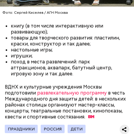
Фото: Сергей Киселев / АГН Москва
— В дыне содержится много сахара, который
книгу (в том числе интерактивную или
представлен фруктозой. С одной стороны — это
развивающую);
хорошо, потому что дает энергию. Но важно
товары для творческого развития: пластилин,
помнить, что сладкими дынями не нужно сильно
краски, конструктор и так далее;
увлекаться, так же как и арбузами, людям с
настольные игры;
сахарным диабетом и лишним весом, —
игрушки;
подчеркнула доктор.
поход в места развлечений: парк
аттракционов, аквапарк, батутный центр,
игровую зону и так далее.
ВДНХ и культурные учреждения Москвы
— Кабачки, порезанные кубиками, нужно легко
подготовили
развлекательную программу
в честь
обжарить на сковороде. К ним добавляются зелень
Международного дня защиты детей: в нескольких
петрушки, чеснок, соль и оливковое масло.
районах столицы организуют мастер-классы,
Получается очень вкусно, — поделился рецептом
концерты, театральные постановки, кинопоказы,
Копылов.
квесты и спортивные
состязания.
ПРАЗДНИКИ
РОССИЯ
ДЕТИ