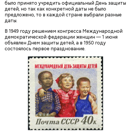
было принято учредить официальный День защиты
При выборе дыни эксперт посоветовала
детей, но так как конкретной даты не было
ориентироваться на запах:
предложено, то в каждой стране выбрали разные
даты.
В 1949 году решением конгресса Международной
демократической федерации женщин — 1 июня
объявлен Днем защиты детей, а в 1950 году
состоялось первое празднование.
Кабачки, тушеные с курицей
Эндокринолог Куликова
Фото: Shutterstock
Уберут отеки и улучшат зрение:
Как приготовить домашний
объяснила, в чем заключается
диетолог Соломатина рассказала
майонез: три простых рецепта
польза сезонных овощей и