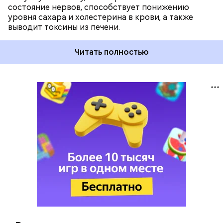
желудочно-кишечным трактом. Эфирные масла
состояние нервов, способствует понижению
оказывают раздражающее действие на слизистые
уровня сахара и холестерина в крови, а также
оболочки кишечника и могут вызвать обострение,
выводит токсины из печени.
— предупредила Соломатина.
Читать полностью
Диетолог отметила, что норма потребления
чеснока сугубо индивидуальна.