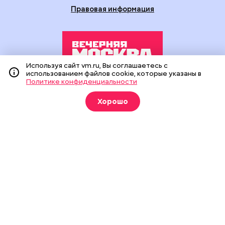
Правовая информация
Используя сайт vm.ru, Вы соглашаетесь с
использованием файлов cookie, которые указаны в
Политике конфиденциальности
Издание создано при финансовой поддержке Департамента
средств массовой информации и рекламы города Москвы.
Хорошо
На сайте применяются рекомендательные технологии
(информационные технологии предоставления информации
на основе сбора, систематизации и анализа сведений,
относящихся к предпочтениям пользователей сети
«Интернет», находящихся на территории Российской
Федерации).
Сетевое издание "Вечерняя Москва" (18+) зарегистрировано
в Федеральной службе по надзору в сфере связи,
информационных технологий и массовых коммуникаций
(Роскомнадзор). Свидетельство о регистрации ЭЛ № ФС 77 -
90524 от 09.12.2025. Учредитель: АО "Редакция газеты
"Вечерняя Москва". Главный редактор
vm.ru
: Александр
Геннадьевич Глуходедов. Адрес редакции: 127015, г.Москва,
Бумажный пр-д, д. 14, стр. 2. Телефон:
+7(499)557-04-24
. Адрес
эл.почты:
edit@vm.ru
. Почта для связи с редакцией сайта: