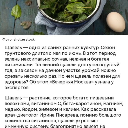
Опасность же щавеля состоит в том, что он
содержит большое количество щавелевой кислоты,
По словам эксперта, чеснок хорошо разжижает
которая может способствовать образованию
кровь, поэтому его полезно есть людям с
Фото: shutterstock
камней в почках, объяснила диетолог.
атеросклерозом.
Щавель — одна из самых ранних культур. Сезон
ЗДОРОВЬЕ
ВРАЧИ
РАСТЕНИЯ
грунтового длится с мая по июнь. В этот период
ПРОДУКТЫ
зелень максимально сочная, нежная и богатая
витаминами. Тепличный щавель доступен круглый
год, а за сезон на дачном участке урожай можно
срезать несколько раз. Но чем щавель полезен для
здоровья? Об этом «Вечерняя Москва» узнала у
экспертов.
Щавель — растение, которое богато пищевыми
волокнами, витамином С, бета-каротином, магнием,
— Я советую есть не более одного зубчика чеснока
медью, йодом, железом и калием. Как рассказала
в сыром виде в день. Тем не менее некоторым
врач-диетолог Ирина Писарева, помимо большого
людям стоит вообще отказаться от данного
количества витаминов, щавель укрепляет
продукта. Например, тем, у кого есть проблемы с
иммунную систему, благоприятно влияет на