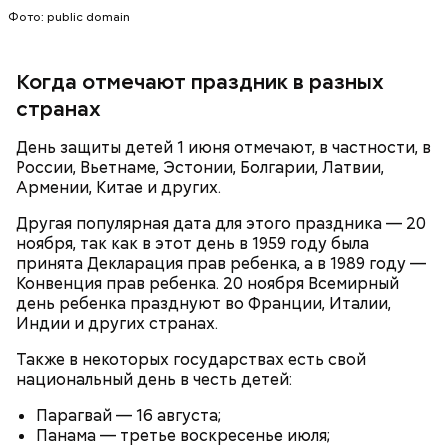
о пользе кабачков
фруктов
Фото: public domain
Когда отмечают праздник в разных
странах
Как выбрать дыню
День защиты детей 1 июня отмечают, в частности, в
России, Вьетнаме, Эстонии, Болгарии, Латвии,
Армении, Китае и других.
Другая популярная дата для этого праздника — 20
ноября, так как в этот день в 1959 году была
принята Декларация прав ребенка, а в 1989 году —
Конвенция прав ребенка. 20 ноября Всемирный
день ребенка празднуют во Франции, Италии,
Противень ставится в духовку, разогретую до 180–
Индии и других странах.
190 градусов. Спагетти из кабачка нужно запекать
25–30 минут.
Также в некоторых государствах есть свой
национальный день в честь детей:
Парагвай — 16 августа;
Панама — третье воскресенье июля;