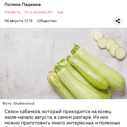
Полина Пашкина
Сюжеты:
Эксклюзивы ВМ
Еда
06 августа 12:15
Общество
Ингредиенты:
— Наиболее распространенные борщ, щи, котлеты,
салаты, лаваш с творогом и сыром, пироги, омлет,
запеканка. Щавеля там везде используется
ЕДА
ОВОЩИ
РЕЦЕПТЫ
немного, поэтому никакого вреда от него не будет.
Чем разнообразнее рацион питания человека, тем
лучше. Потому что это исключает вероятность
возникновения дефицитов микроэлементов, —
заверил специалист.
Фото: Shutterstock
Фото: Shutterstock
Сезон кабачков, который приходится на конец
июля–начало августа, в самом разгаре. Из них
можно приготовить много интересных и полезных