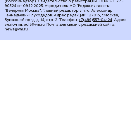
(Роскомнадзор). Свидетельство о регистрации ЭЛ № ФС 77 -
90524 от 09.12.2025. Учредитель: АО "Редакция газеты
"Вечерняя Москва". Главный редактор
vm.ru
: Александр
Геннадьевич Глуходедов. Адрес редакции: 127015, г.Москва,
Бумажный пр-д, д. 14, стр. 2. Телефон:
+7(499)557-04-24
. Адрес
эл.почты:
edit@vm.ru
. Почта для связи с редакцией сайта:
news@vm.ru
.