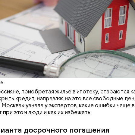
ю очередь поймите для себя, сколько денег вам ну
ния финансовой грамотности это трехмесячная су
семьи. Некоторые считают на полгода или год — 
много. Поскольку финансовая подушка хранится н
ивных инструментах, как банковские вклады и нак
 не стоит ее «раздувать», — рассказала финансист.
sh
ссияне, приобретая жилье в ипотеку, стараются 
крыть кредит, направляя на это все свободные ден
 Москва» узнала у экспертов, какие ошибки чаще 
 при этом люди и как их избежать.
рианта досрочного погашения