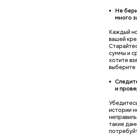
Не бери
много з
Каждый но
вашей кре
Старайтес
суммы и с
В то же в
хотите вз
качестве 
выберите 
ежемесячн
подписани
Следите
материнск
и прове
закрыть и
брокер.
Убедитесь
Как поменять батареи дома и
истории н
не получить штраф
неправиль
такие дан
потребуйт