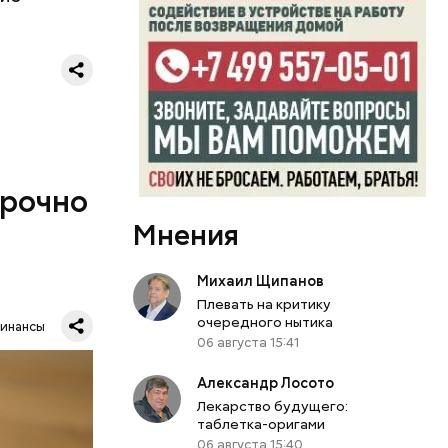
 покрывают
срочно
Мнения
Михаил Щипанов
и Дмитрия
Плевать на критику
тельно
очередного нытика
инансы
06 августа 15:41
Александр Лосото
Лекарство будущего:
таблетка-оригами
06 августа 15:40