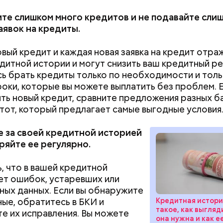
те слишком много кредитов и не подавайте сли
аявок на кредиты.
вый кредит и каждая новая заявка на кредит отра
дитной истории и могут снизить ваш кредитный ре
ь брать кредиты только по необходимости и толь
роки, которые вы можете выплатить без проблем. 
ремя специалист отметил, что некоторые банки пр
ять новый кредит, сравните предложения разных б
досрочного погашения ипотеки только уменьшени
тот, который предлагает самые выгодные условия
ого платежа. На это важно обращать внимание п
ем кредитного договора. Аналогичная история и 
 за своей кредитной историей
им капиталом, с помощью которого также можно
ряйте ее регулярно.
потеку: далеко не везде его одобряют, пояснил и
, что в вашей кредитной
Как получить до 100 тысяч
Как узнать, снес
ет ошибок, устаревших или
рублей от государства при
реновации в Мос
ных данных. Если вы обнаружите
трудной ситуации: кто может
искать информа
ные, обратитесь в БКИ и
Кредитная история
претендовать и какие нужны
такое, как выгляд
е их исправления. Вы можете
она нужна и как е
документы