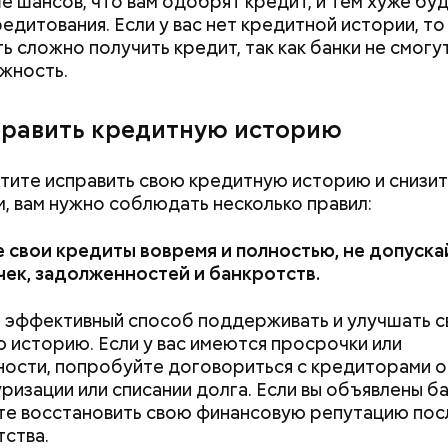
е шансов, что вам одобрят кредит, и тем хуже бу
редитования. Если у вас нет кредитной истории, то
ь сложно получить кредит, так как банки не смогу
жность.
править кредитную историю
Маникюр кокошником
Выломал дверь 
отите исправить свою кредитную историю и снизит
й консультант и экономист Наталья Колбасина в 
украшу: тренды маникюра в
зарезал: почему
, вам нужно соблюдать несколько правил:
тметила, что сначала нужно рассчитать, наскольк
Москве летом 2026
жестоко убил 
удет досрочное погашение ипотеки.
жену
 свои кредиты вовремя и полностью, не допуска
ек, задолженностей и банкротств.
 эффективный способ поддерживать и улучшать 
и оптимизацию бюджета
 историю. Если у вас имеются просрочки или
ости, попробуйте договориться с кредиторами о
ризации или списании долга. Если вы объявлены б
е восстановить свою финансовую репутацию пос
тства.