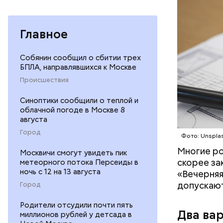
Главное
Собянин сообщил о сбитии трех
БПЛА, направлявшихся к Москве
— В перву
Происшествия
точки зре
расходов 
Синоптики сообщили о теплой и
довольно 
облачной погоде в Москве 8
августа
консерват
счета, то
Город
Фото: Unspla
Многие ро
Москвичи смогут увидеть пик
скорее за
метеорного потока Персеиды в
ночь с 12 на 13 августа
«Вечерняя
допускают
Город
Родители отсудили почти пять
Два ва
миллионов рублей у детсада в