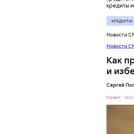
кредиты и
КРЕДИТЫ
Новости С
Причина в
полностью
Новости С
Как п
и изб
Сергей По
По мнению
Ракуты, р
Сюжет:
Экск
читать ус
ЖИЛЬЕ