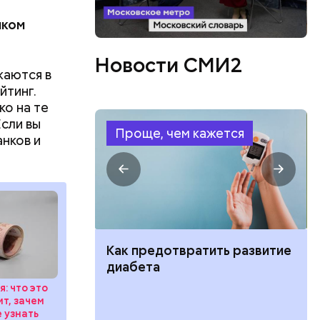
шком
Новости СМИ2
жаются в
йтинг.
ко на те
Если вы
едлагают в
Проще, чем кажется
анков и
е
.
еред
с
 полностью
потечный
ут ли дом по
Как предотвратить развитие
кве: где
диабета
цию и сроки
: что это
ит, зачем
е узнать