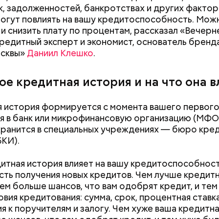
, задолженностей, банкротствах и других фактор
огут повлиять на вашу кредитоспособность. Можн
 и снизить плату по процентам, рассказал «Вечерн
редитный эксперт и экономист, основатель бренд
ша ипотека оформлена под льготный процент в ра
осквы»
Даниил Клешко
.
венной программы, а ключевая ставка и инфляция 
орожают и при этом показатель долговой нагрузк
 превышает 25 процентов, то нужно оценить
ое кредитная история и на что она в
азность досрочного погашения ипотеки и выбрат
 Колбасиной, люди создают финансовую подушку
оторый вам подходит. Необходимо рассчитать в 
 история формируется с момента вашего первог
сти по «остаточному принципу». И это большая о
срочного погашения, чтобы понять, насколько вам
 в банк или микрофинансовую организацию (МФО)
 так денег на жизнь практически не остается.
исходя из возможностей вашего бюджета, показат
хранится в специальных учреждениях — бюро кре
нагрузки, финансовых целей семьи, — объяснила э
БКИ).
итная история влияет на вашу кредитоспособност
ть получения новых кредитов. Чем лучше кредит
тем больше шансов, что вам одобрят кредит, и те
овия кредитования: сумма, срок, процентная ставка
я к поручителям и залогу. Чем хуже ваша кредитна