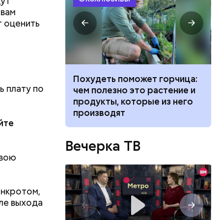
дут
 вам
т оценить
ванной и
Похудеть поможет горчица:
ь плату по
свою
 москвич
чем полезно это растение и
о выгодным
беременную
продукты, которые из него
производят
йте
Вечерка ТВ
свою
анкротом,
ле выхода