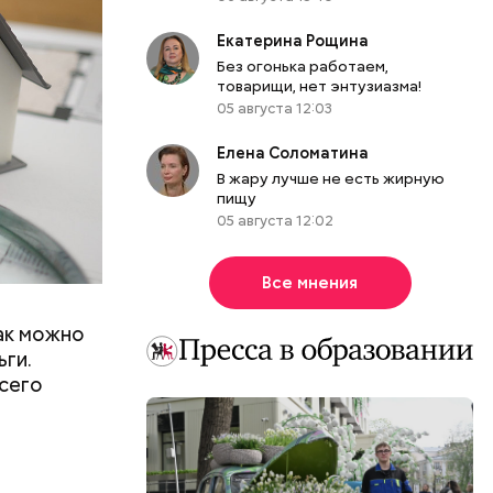
Екатерина Рощина
Без огонька работаем,
товарищи, нет энтузиазма!
05 августа 12:03
Елена Соломатина
жно. С
В жару лучше не есть жирную
мма всех
пищу
это
05 августа 12:02
а таких
опительные
Все мнения
как можно
ьги.
всего