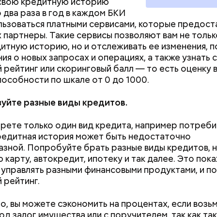
 свою кредитную историю
авильно копить
 два раза в год в каждом БКИ
льзоваться платными сервисами, которые предос
х партнеры. Такие сервисы позволяют вам не тольк
итную историю, но и отслеживать ее изменения, п
ия о новых запросах и операциях, а также узнать 
 рейтинг или скоринговый балл — то есть оценку 
особности по шкале от 0 до 1000.
ует два варианта досрочного погашения ипотеки
уйте разные виды кредитов.
ньшение ежемесячного платежа. Второй — это с
дита и внесение досрочной суммы. Ежемесячный п
ерете только один вид кредита, например потреби
еняется. С экономичной точки зрения выгоден вто
редитная история может быть недостаточно
поскольку, в отличие от первого, уменьшается пере
зной. Попробуйте брать разные виды кредитов, 
— сообщил Ракута.
 карту, автокредит, ипотеку и так далее. Это пока
 управлять разными финансовыми продуктами, и п
 рейтинг.
о, вы можете сэкономить на процентах, если возь
од залог имущества или с поручителем, так как та