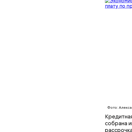
— Как тол
коммуналь
Рефина
откладыва
остается.
двух проц
повышать 
то эти де
Либо же о
зависимос
Фото: Алекса
Кредитная
собрана и
рассрочка