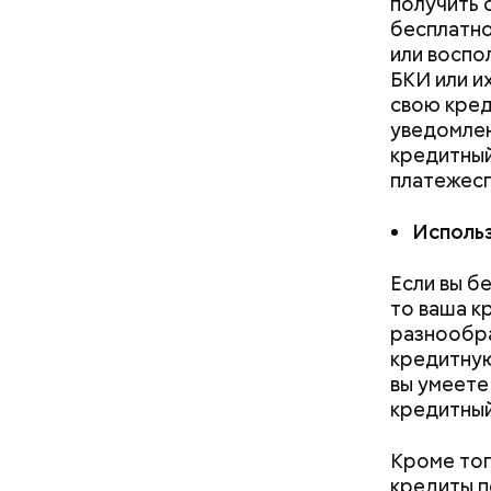
получить
Как пр
бесплатно
или воспо
БКИ или и
свою кред
уведомлен
кредитный
платежесп
— Существ
Использ
— это уме
срока кре
Если вы б
этом не м
то ваша к
вариант, 
разнообра
ипотеку, 
кредитную
вы умеете
кредитный
Кроме тог
кредиты п