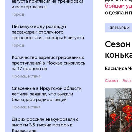
августа пригласил на тренировки
бойцам у
и мастер-классы
одеяла и
Город
Питьевую воду раздадут
ЯРМАРКИ
пассажирам столичного
транспорта из-за жары 6 августа
Сезон
Город
коньк
Количество зарегистрированных
Метро ВДН
преступлений в Москве снизилось
11:00–22:
Василиса 
на 17 процентов
МОСКВА
Происшествия
Сюжет:
Экск
Спасенные в Иркутской области
летчики заявили, что выжили
благодаря радиостанции
Происшествия
Двоих россиян эвакуировали с
высоты 3,5 тысячи метров в
Казахстане