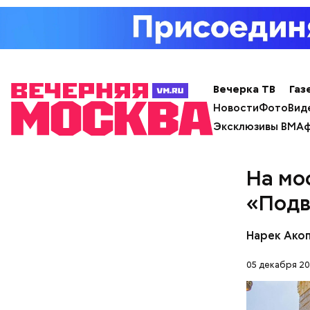
развлечен
танцеваль
розыгрыши
Вечерка ТВ
Газ
Новости
Фото
Вид
Эксклюзивы ВМ
Аф
На мо
«Подв
Нарек Ако
05 декабря 202