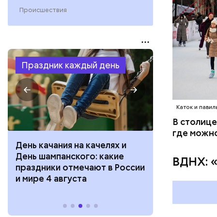
Происшествия
Праздник каждый день
Каток и пави
В столице
где можно
День качания на качелях и
День арбуза
День шампанского: какие
с зеркалом: 
ВДНХ: 
праздники отмечают в России
отмечают в Р
и мире 4 августа
августа