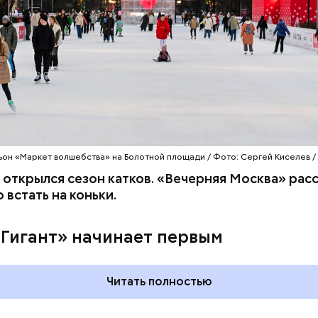
льон «Маркет волшебства» на Болотной площади / Фото: Сергей Киселев /
 открылся сезон катков. «Вечерняя Москва» расс
 встать на коньки.
 и День поцелуев
День тульского пряника и
какие праздники
День сидения на
«Гигант» начинает первым
оссии и мире 3
подоконниках: какие
праздники отмечают в Росси
и мире 2 августа
Читать полностью