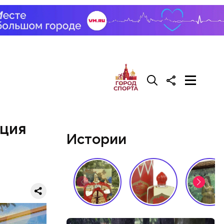
кция
Истории