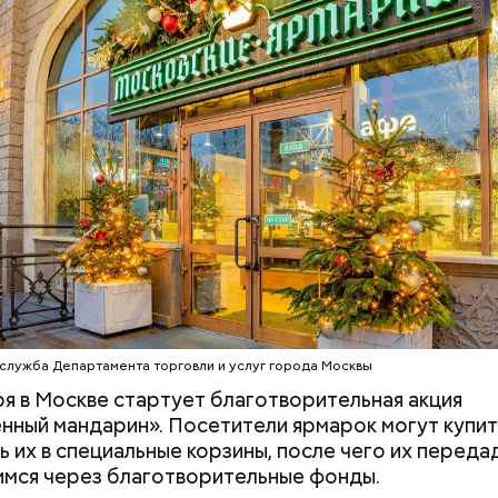
 сезоне на катке ВДНХ подготовлено множество 
ытий, — рассказала первый заместитель генераль
 ВДНХ Елена Жук. — Уникальная программа новог
утренние зарядки, ночные катания, тематические в
ия звезд фигурного катания, спортивные фестивал
е праздники.
Людей разбросало по
«В погоне за уд
проезжей части: как
средства хорош
легковушка сбила толпу
россияне ищут 
пешеходов в Омске
помощью магии
служба Департамента торговли и услуг города Москвы
ря в Москве стартует благотворительная акция
ный мандарин». Посетители ярмарок могут купит
ь их в специальные корзины, после чего их переда
мся через благотворительные фонды.