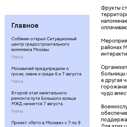
Фрукты ст
территори
напоминае
Самый «ра
Главное
оплачивают
ВДНХ. Его
поверхнос
Собянин открыл Ситуационный
Мероприят
помогут у
центр градостроительного
районах М
комплекса Москвы
интеракти
Город
Организат
Москвичей предупредили о
больницы 
грозе, ливне и граде 6 и 7 августа
а другая 
Город
горожанам
чудо вмес
Второй этап капитального
ремонта пути Большого кольца
МЖД начнется 7 августа
Военнослу
Как поменять батареи дома и
Город
обеспечив
не получить штраф
поддержан
Проект «Лето в Москве» с 7 по 9
Для этих 