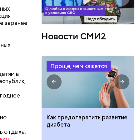
чных
кция
фе заранее
гигант на
еркальной
Новости СМИ2
 а тренеры
зных
Проще, чем кажется
детям в
еспублик,
ь
огоднее
жно
ут ли дом по
Как предотвратить развитие
кве: где
диабета
ь отдыха.
цию и сроки
ляют