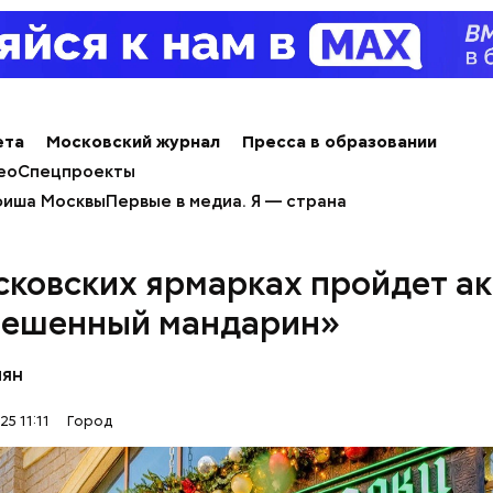
ия для детей и взрослых. Среди активностей —
ные мастер-классы, конкурсы, флешмобы, квесты,
 призов и многое другое.
ета
Московский журнал
Пресса в образовании
ео
Спецпроекты
иша Москвы
Первые в медиа. Я — страна
сковских ярмарках пройдет а
ешенный мандарин»
пян
5 11:11
Город