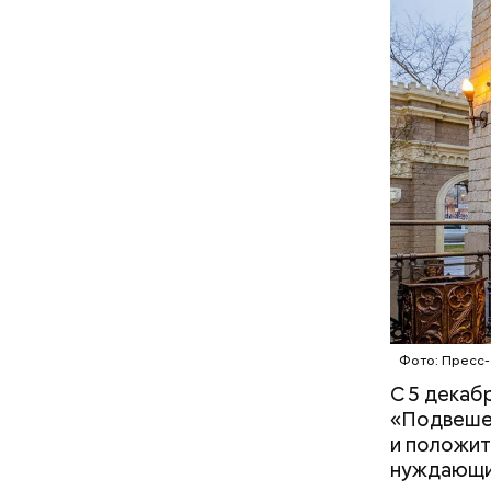
— В новом
ярких соб
директора
включает 
выступлен
масштабны
«Тяжелейшая
психоэмоциональная травма
для мужчины»: что такое
гинекомастия
Фото: Пресс-
С 5 декаб
«Подвешен
и положит
нуждающи