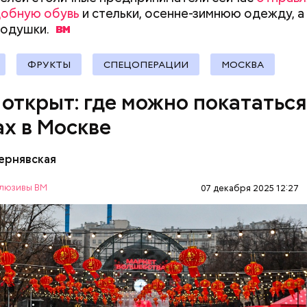
добную обувь
и стельки, осенне-зимнюю одежду, а
документы
подушки.
ФРУКТЫ
СПЕЦОПЕРАЦИИ
МОСКВА
 открыт: где можно покататься
ах в Москве
Х, Пр-т Мира, 119. Часы работы: 10:00–22:00 в вы
00 по будням.
Чернявская
ЗИМА
ДОСУГ
РАЗВЛЕЧЕНИЯ
люзивы ВМ
07 декабря 2025 12:27