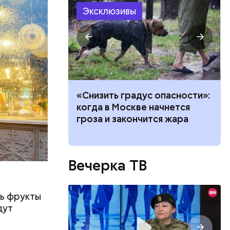
самых
Эксклюзивы
ного
о сезона
ечеринки,
и и
ачей все
«Снизить градус опасности»:
и»: как
когда в Москве начнется
работу с
гроза и закончится жара
Вечерка ТВ
ь фрукты
дут