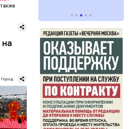
 также
 на
ходные;
Город