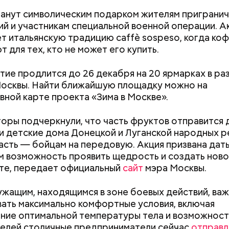
анут символическим подарком жителям приграни
й и участникам специальной военной операции. А
т итальянскую традицию caffè sospeso, когда ко
нний» из московских катков — настоящий ледовый 
 для тех, кто не может его купить.
 площадь — более 20 тысяч квадратных метров з
ти! Здесь уже все готово для радостного досуга,
ие продлится до 26 декабря на 20 ярмарках в ра
веренно стоять на коньках.
осквы. Найти ближайшую площадку можно на
вной карте проекта «Зима в Москве».
оры подчеркнули, что часть фруктов отправится 
и детские дома Донецкой и Луганской народных р
часть — бойцам на передовую. Акция призвана дат
 возможность проявить щедрость и создать нов
те, передает официальный
сайт
мэра Москвы.
жащим, находящимся в зоне боевых действий, ва
Как получить до 100 тысяч
Как узнать, снес
ать максимально комфортные условия, включая
рублей от государства при
реновации в Мос
ие оптимальной температуры тела и возможност
трудной ситуации: кто может
искать информа
целей столичные предприниматели сейчас
отправ
претендовать и какие нужны