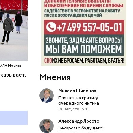
 АГН Москва
казывает,
Мнения
День шевеления пальцами ног
Михаил Щипанов
и Международный день
Плевать на критику
подкаблучника: какие
очередного нытика
и
праздники отмечают в России
06 августа 15:41
и мире 6 августа
Александр Лосото
Лекарство будущего: