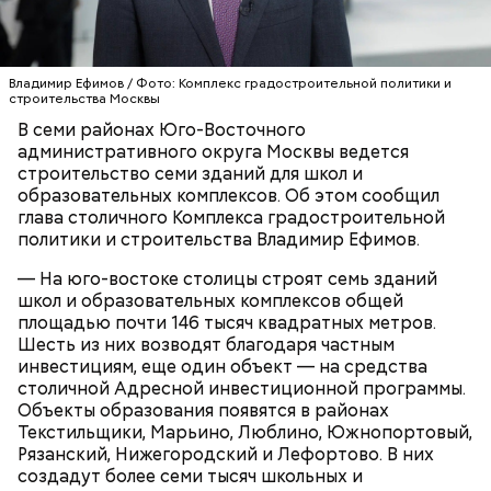
углубленного изучения предметов и проведения
практических занятий в здании оборудуют
современные лабораторно-исследовательские
комплексы и ИТ-полигон. Появятся залы для
Владимир Ефимов / Фото: Комплекс градостроительной политики и
спортивных занятий и торжественных
строительства Москвы
мероприятий. По завершении строительства
В семи районах Юго-Восточного
Новые образовательные объекты появятся в
застройщик передаст здание городу.
административного округа Москвы ведется
шаговой доступности от жилых кварталов.
строительство семи зданий для школ и
Благодаря этому снизится нагрузка на
образовательных комплексов. Об этом сообщил
существующие учебные организации, обучение
глава столичного Комплекса градостроительной
будет проходить в комфортных условиях, появятся
СТРОИТЕЛЬСТВО
ВЛАДИМИР ЕФИМОВ
политики и строительства Владимир Ефимов.
новые образовательные возможности.
МОСКВА
— На юго-востоке столицы строят семь зданий
школ и образовательных комплексов общей
площадью почти 146 тысяч квадратных метров.
Шесть из них возводят благодаря частным
инвестициям, еще один объект — на средства
столичной Адресной инвестиционной программы.
Объекты образования появятся в районах
Текстильщики, Марьино, Люблино, Южнопортовый,
Рязанский, Нижегородский и Лефортово. В них
создадут более семи тысяч школьных и