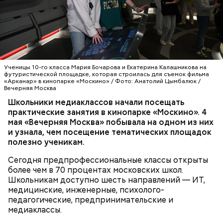
— Мы более десяти лет развиваем
контрольно-надзорных мероприятий. Инспекторы
«Москино», где, помимо школьников, практику
предпрофессиональные классы, чтобы школьники
Комитета оценивали соответствие выполненных
проходят и студенты киноколледжей. Здесь они
еще во время учебы могли получить первый
работ и применяемых материалов требованиям
знакомятся с основами кинопроизводства.
практический опыт и осознанно выбрать будущую
проектной документации и утвержденным
профессию, — отметила заместитель мэра Москвы
архитектурно-градостроительным решениям. Это
МОЛОДЕЖЬ
ОБРАЗОВАНИЕ
МОСКВА
по вопросам социального развития Анастасия
гарантирует качество и безопасность зданий при
ШКОЛЫ
МОСКИНО
Ракова. — Речь идет о полноценном погружении:
их дальнейшей эксплуатации.
Ученицы 10-го класса Мария Бочарова и Екатерина Калашникова на
ребята работают на реальных площадках вместе с
футуристической площадке, которая строилась для съемок фильма
«Арканар» в кинопарке «Москино» / Фото: Анатолий Цымбалюк /
действующими специалистами из интересующей
Вечерняя Москва
их сферы. Одно из направлений
Школьники медиаклассов начали посещать
предпрофессионального образования —
практические занятия в кинопарке «Москино». 4
медиаклассы, в которых сегодня учатся более
мая «Вечерняя Москва» побывала на одном из них
шести тысяч школьников.
и узнала, чем посещение тематических площадок
полезно ученикам.
Строительство объектов социальной
Сегодня предпрофессиональные классы открыты
инфраструктуры ведется под надзором
более чем в 70 процентах московских школ.
специалистов Мосгосстройнадзора.
Школьникам доступно шесть направлений — ИТ,
медицинские, инженерные, психолого-
педагогические, предпринимательские и
медиаклассы.