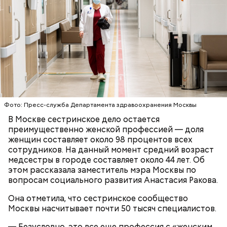
Ситора Даргель, заместитель директора по
событийному маркетингу кинопарка «Москино»:
В Первом московском образовательном комплексе
обновили мастерские для дизайнеров одежды. Их
оснастили промышленными швейными машинами,
парогенераторами, раскройными столами и
манекенами. В колледже также открылась
лаборатория для бариста с профессиональными
кофемашинами и инструментами, где уже
занимаются более 500 студентов.
Фото: Пресс-служба Департамента здравоохранения Москвы
В Москве сестринское дело остается
преимущественно женской профессией — доля
женщин составляет около 98 процентов всех
сотрудников. На данный момент средний возраст
медсестры в городе составляет около 44 лет. Об
этом рассказала заместитель мэра Москвы по
вопросам социального развития Анастасия Ракова.
Она отметила, что сестринское сообщество
Москвы насчитывает почти 50 тысяч специалистов.
ПРЯМАЯ РЕЧЬ
— Безусловно, это все еще профессия с «женским