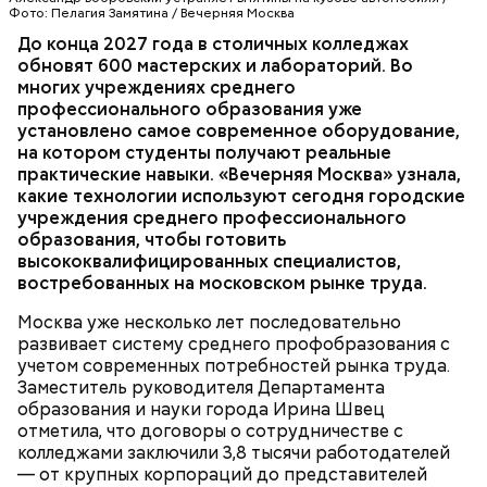
Фото: Пелагия Замятина / Вечерняя Москва
До конца 2027 года в столичных колледжах
Мария добавила, что здесь она увидела:
— С учетом их запросов обновлены все
обновят 600 мастерских и лабораторий. Во
киношники работают многозадачно, что отлично
образовательные программы, а практика теперь
многих учреждениях среднего
подошло бы ей по складу ума и характера.
занимает не менее 70 процентов учебного
профессионального образования уже
времени, — рассказала она. — Чтобы повысить
установлено самое современное оборудование,
качество обучения, мы переоснастили полторы
ОБРАЗОВАНИЕ
МОСКВА
КОЛЛЕДЖИ
на котором студенты получают реальные
тысячи мастерских и лабораторий. Ирина Швец
практические навыки. «Вечерняя Москва» узнала,
сообщила, что к 2031 году планируется полностью
какие технологии используют сегодня городские
обновить инфраструктуру городских колледжей, в
учреждения среднего профессионального
том числе — построить семь новых, где будут
образования, чтобы готовить
обучаться более 60 тысяч студентов.
высококвалифицированных специалистов,
Возведение в Москве социальных объектов
востребованных на московском рынке труда.
соответствует целям и инициативам
национального проекта
«Инфраструктура для
Москва уже несколько лет последовательно
жизни»
.
развивает систему среднего профобразования с
учетом современных потребностей рынка труда.
Заместитель руководителя Департамента
— Увидев, как здесь все устроено, послушав
образования и науки города Ирина Швец
рассказы режиссеров, актеров, я по-другому стала
отметила, что договоры о сотрудничестве с
смотреть на кинематограф. Думаю, что мне было
колледжами заключили 3,8 тысячи работодателей
бы интересно побыть за кадром, например в
— от крупных корпораций до представителей