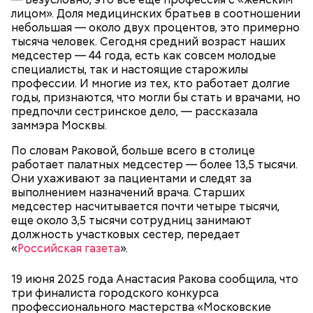
Лучшая техника
лицом». Доля медицинских братьев в соотношении
От новичка к профи:
Диплом по цене квартиры: из чего
небольшая — около двух процентов, это примерно
«Абилимпикс» помогает в
складывается стоимость
тысяча человек. Сегодня средний возраст наших
трудоустройстве москвичам с
обучения в вузах и какие
особенностями здоровья
профессии будут престижными
медсестер — 44 года, есть как совсем молодые
специалисты, так и настоящие старожилы
профессии. И многие из тех, кто работает долгие
В Московском государственном колледже
годы, признаются, что могли бы стать и врачами, но
электромеханики и информационных технологий
предпочли сестринское дело, — рассказала
обучают по профессии «Мастер вертикального
заммэра Москвы.
транспорта». Здесь есть мастерская, где учат
будущих электромехаников по лифтам.
По словам Раковой, больше всего в столице
Модернизировали также лабораторию
работает палатных медсестер — более 13,5 тысячи.
композитных материалов в Политехническом
Они ухаживают за пациентами и следят за
колледже имени Н. Н. Годовикова. Там студенты
выполнением назначений врача. Старших
изготавливают детали из стеклоткани и
медсестер насчитывается почти четыре тысячи,
углеволокна, проверяют их качество на новых
еще около 3,5 тысячи сотрудниц занимают
дефектоскопах и работают на лазерном и
должность участковых сестер, передает
Все участники экскурсии отметили масштабы
гибочном станках с ЧПУ. Здесь же появился
«
Российская газета
».
пространства кинопарка и возможность
учебный комплекс с технологией дополненной
перемещаться из одной эпохи в другую.
реальности, который помогает студентам изучать
19 июня 2025 года Анастасия Ракова сообщила, что
устройство авиационных двигателей.
три финалиста городского конкурса
профессионального мастерства «Московские