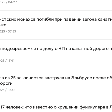
25 / 04:27
стских монахов погибли при падении вагона канат
нке
25 / 07:53
подозреваемые по делу о ЧП на канатной дороге 
25 / 11:41
па из 25 альпинистов застряла на Эльбрусе после о
дороги
25 / 19:32
17 человек: что известно о крушении фуникулера в