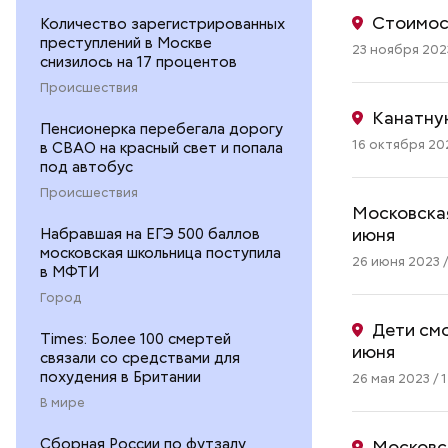
Стоимост
Количество зарегистрированных
преступлений в Москве
23 ноября 2023
снизилось на 17 процентов
Происшествия
Канатную
Пенсионерка перебегала дорогу
16 октября 202
в СВАО на красный свет и попала
под автобус
Происшествия
Московская
июня
Набравшая на ЕГЭ 500 баллов
московская школьница поступила
26 июня 2023 /
в МФТИ
Город
Дети смо
Times: Более 100 смертей
июня
связали со средствами для
похудения в Британии
26 мая 2023 / 
В мире
Сборная России по футзалу
Московс