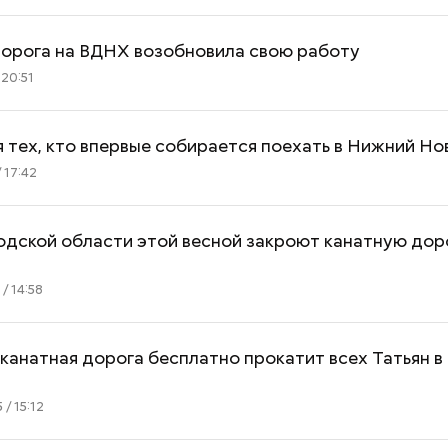
дорога на ВДНХ возобновила свою работу
 20:51
 тех, кто впервые собирается поехать в Нижний Н
 17:42
дской области этой весной закроют канатную доро
/ 14:58
Как поменять батареи дома и
Как получить до
канатная дорога бесплатно прокатит всех Татьян в
не получить штраф
рублей от госу
трудной ситуац
/ 15:12
претендовать и
документы