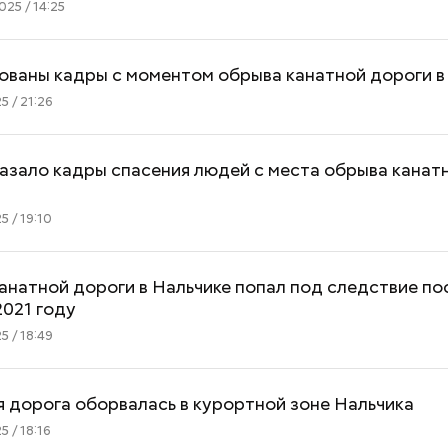
25 / 14:25
ованы кадры с моментом обрыва канатной дороги в
5 / 21:26
Хотела спасти малыша: как
Вода за 10 тыся
азало кадры спасения людей с места обрыва канат
мать и сын погибли при
японский напит
падении из окна в Раменском
лишний вес
5 / 19:10
анатной дороги в Нальчике попал под следствие по
2021 году
5 / 18:49
 дорога оборвалась в курортной зоне Нальчика
5 / 18:16