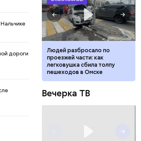
 Нальчике
ч: поможет ли
Людей разбросало по
ной дороги
ок сбросить
проезжей части: как
легковушка сбила толпу
пешеходов в Омске
сле
Вечерка ТВ