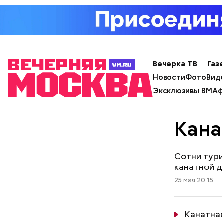
Вечерка ТВ
Газ
Новости
Фото
Вид
Эксклюзивы ВМ
Аф
Кана
Сотни тури
канатной 
25 мая 20:15
Канатная