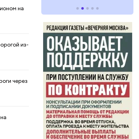
ционом на
дорогой из-
роги через
 на