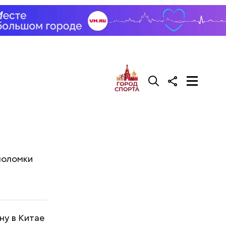
 поломки
ну в Китае