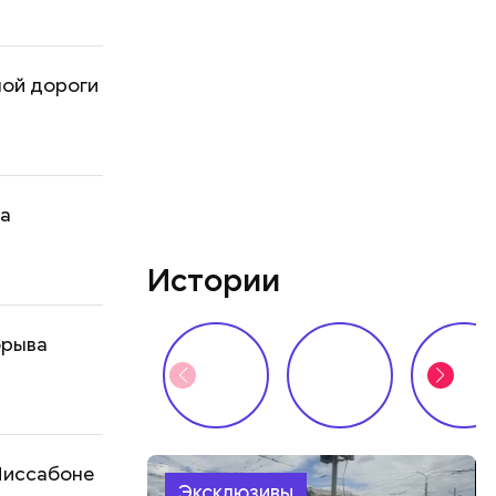
ной дороги
на
Истории
брыва
 Лиссабоне
Эксклюзивы