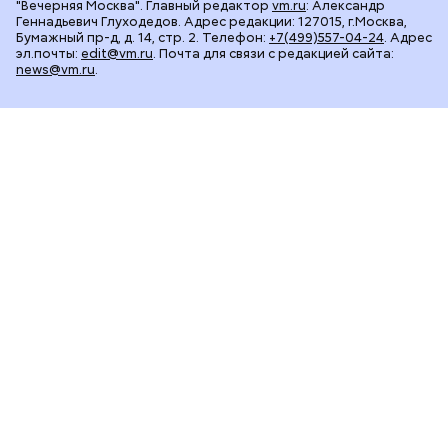
"Вечерняя Москва". Главный редактор
vm.ru
: Александр
Геннадьевич Глуходедов. Адрес редакции: 127015, г.Москва,
Бумажный пр-д, д. 14, стр. 2. Телефон:
+7(499)557-04-24
. Адрес
эл.почты:
edit@vm.ru
. Почта для связи с редакцией сайта:
news@vm.ru
.