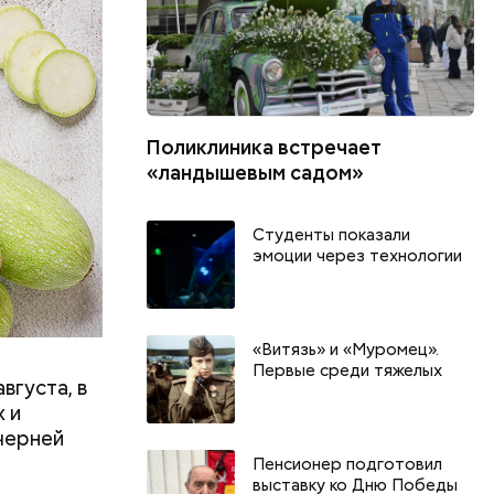
Поликлиника встречает
«ландышевым садом»
Студенты показали
эмоции через технологии
«Витязь» и «Муромец».
Первые среди тяжелых
вгуста, в
 и
черней
Пенсионер подготовил
выставку ко Дню Победы
День арбуза и День поцелуев
День собира