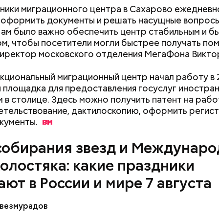
ики миграционного центра в Сахарово ежедневн
документы
оформить документы и решать насущные вопросы
Нам было важно обеспечить центр стабильным и 
м, чтобы посетители могли быстрее получать по
иректор московского отделения МегаФона Викто
циональный миграционный центр начал работу в 
, порезанные кубиками, нужно легко обжарить на
я площадка для предоставления госуслуг иностра
. К ним добавляются зелень петрушки, чеснок, сол
 в столице. Здесь можно получить патент на рабо
 масло. Получается очень вкусно, — поделился р
тельствование, дактилоскопию, оформить регис
кументы.
собирания звезд и Междунар
холостяка: какие праздники
ают в России и мире 7 августа
везмурадов
рания звезд учрежден в честь метеорного потока