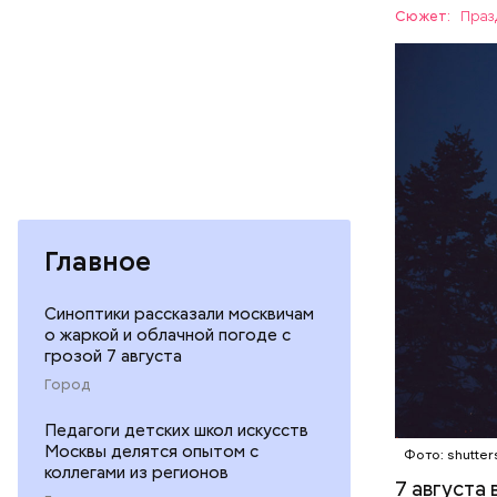
Персеиды,
Сюжет:
Праз
любители 
ЕДА
местность
невооруже
АСТРОНО
кабачок
петрушк
Главное
чеснок;
оливков
Синоптики рассказали москвичам
соль.
о жаркой и облачной погоде с
грозой 7 августа
Город
Педагоги детских школ искусств
Москвы делятся опытом с
Фото: shutter
коллегами из регионов
7 августа