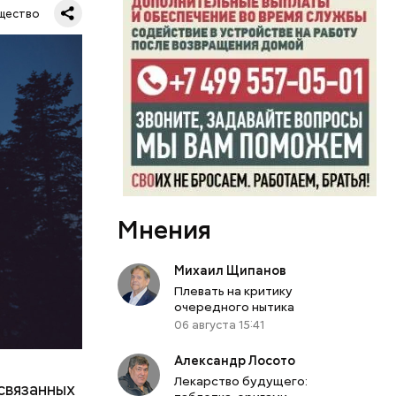
Все
щество
род — в
Мнения
Михаил Щипанов
Плевать на критику
очередного нытика
06 августа 15:41
Александр Лосото
Лекарство будущего:
связанных