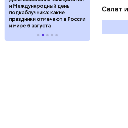
и Международный день
горизонта и 
Салат 
подкаблучника: какие
курсанта: ка
праздники отмечают в России
отмечают в Р
и мире 6 августа
августа