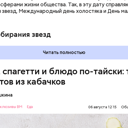
 сферами жизни общества. Так, в эту дату справля
 звезд, Международный день холостяка и День ма
обирания звезд
Читать полностью
, спагетти и блюдо по-тайски: 
тов из кабачков
шкина
нты:
клюзивы ВМ
Еда
06 августа 12:15
Об
ОВОЩИ
РЕЦЕПТЫ