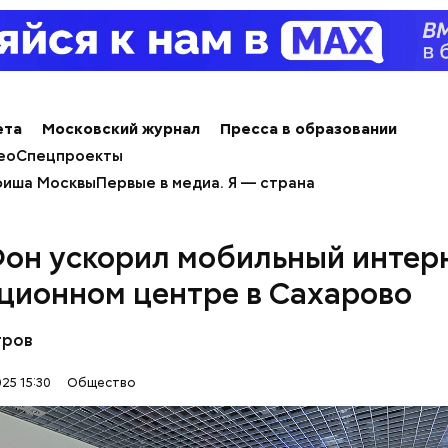
ета
Московский журнал
Пресса в образовании
ео
Спецпроекты
иша Москвы
Первые в медиа. Я — страна
алины со сливками
он ускорил мобильный интерн
ционном центре в Сахарово
тров
25 15:30
Общество
нты: