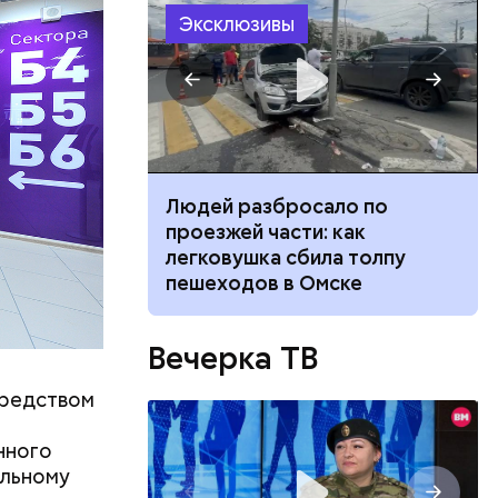
Эксклюзивы
ч: поможет ли
Людей разбросало по
ок сбросить
проезжей части: как
легковушка сбила толпу
пешеходов в Омске
ятся со
ы и
пока это
Вечерка ТВ
будут
средством
,
нного
ильному