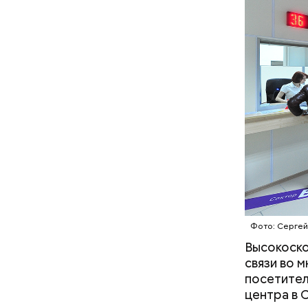
В Междуна
своими др
проводят 
возможно,
Фото: Сергей
холостяка
Высокоско
связи во 
посетител
центра в 