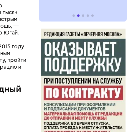
о
 тысяч
быстрым
мощь, —
р Югай.
2015 году
нным
ь и
ту, пройти
ецептом
трацию и
одный