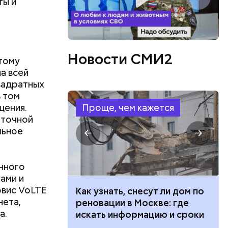
ты и
Новости СМИ2
тому
на всей
вадратных
в том
щения.
Проще, чем кажется
оточной
льное
нного
ами и
рвис VoLTE
 100 тысяч
Как узнать, снесут ли дом по
нета,
дарства при
реновации в Москве: где
а.
ии: кто может
искать информацию и сроки
 какие нужны