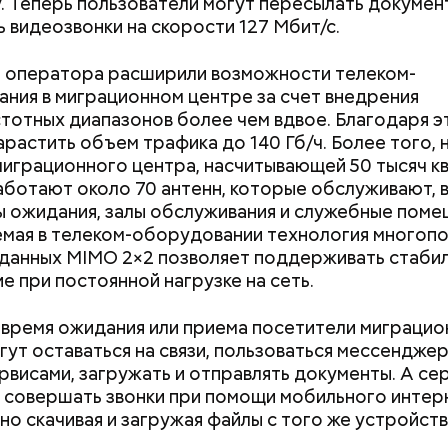
. Теперь пользователи могут пересылать докумен
 видеозвонки на скорости 127 Мбит/с.
 оператора расширили возможности телеком-
ти из кабачков
ния в миграционном центре за счет внедрения
тотных диапазонов более чем вдвое. Благодаря э
арастить объем трафика до 140 Гб/ч. Более того, 
играционного центра, насчитывающей 50 тысяч к
аботают около 70 антенн, которые обслуживают, 
ы ожидания, залы обслуживания и служебные поме
мая в телеком-оборудовании технология многоп
данных MIMO 2×2 позволяет поддерживать стаби
е при постоянной нагрузке на сеть.
 время ожидания или приема посетители миграцио
гут оставаться на связи, пользоваться мессенджер
рвисами, загружать и отправлять документы. А се
Как поменять батареи дома и
Как получить до
ародный день холостяка
 совершать звонки при помощи мобильного интер
не получить штраф
рублей от госу
но скачивая и загружая файлы с того же устройств
трудной ситуац
претендовать и