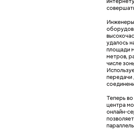
интернету
совершать
Инженеры
Спагет
оборудова
высокочас
удалось н
площади м
метров, р
числе зон
Используе
передачи 
соединени
Теперь во
центра мо
онлайн-се
Междун
позволяет
параллель