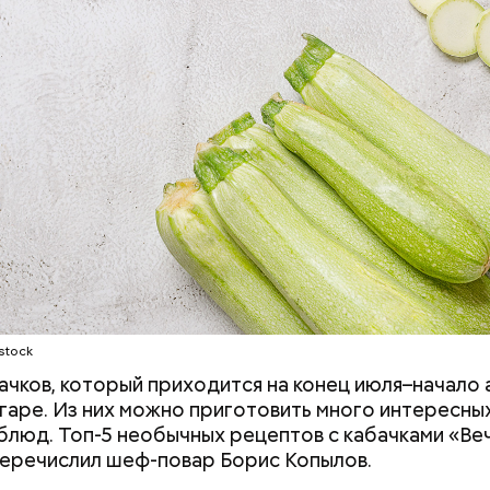
stock
ачков, который приходится на конец июля–начало а
гаре. Из них можно приготовить много интересных
блюд. Топ-5 необычных рецептов с кабачками «Ве
еречислил шеф-повар Борис Копылов.
дывания
День качания на качелях и