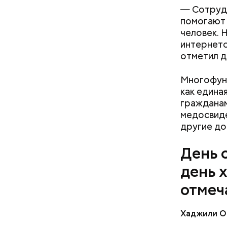
— Сотрудн
помогают 
человек. 
интернето
отметил д
Многофунк
— Кабачки
как едина
сковороде
гражданам
оливковое
медосвиде
Копылов.
другие
до
День 
день 
отмеч
Хаджили О
День соби