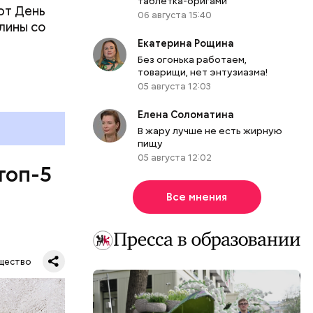
таблетка-оригами
ют День
06 августа 15:40
лины со
Екатерина Рощина
Без огонька работаем,
товарищи, нет энтузиазма!
05 августа 12:03
Елена Соломатина
В жару лучше не есть жирную
пищу
05 августа 12:02
топ-5
Все мнения
щество