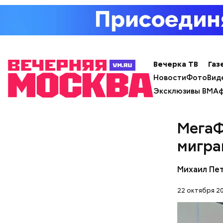
Вечерка ТВ
Газ
Новости
Фото
Вид
Эксклюзивы ВМ
Аф
День м
МегаФ
мигра
Михаил Пе
22 октября 20
Ингредие