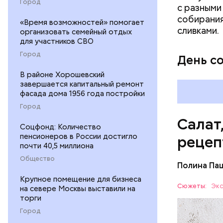
Город
с разными
собирания
«Время возможностей» помогает
сливками.
организовать семейный отдых
для участников СВО
Город
День с
В районе Хорошевский
завершается капитальный ремонт
фасада дома 1956 года постройки
Город
Салат
Соцфонд: Количество
пенсионеров в России достигло
рецеп
почти 40,5 миллиона
Общество
Полина Па
Ингредие
Крупное помещение для бизнеса
Сюжеты:
Экс
на севере Москвы выставили на
торги
ЕДА
Город