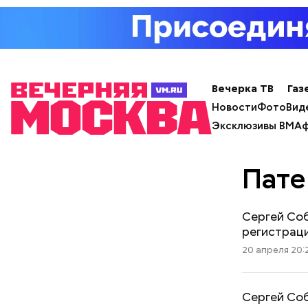
Вечерка ТВ
Газ
Новости
Фото
Вид
Эксклюзивы ВМ
Аф
Пат
Сергей Соб
регистрац
20 апреля 20:
Сергей Соб