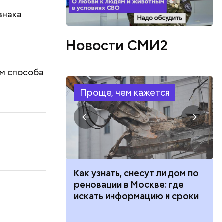
знака
Новости СМИ2
ем способа
Проще, чем кажется
в
 100 тысяч
Как узнать, снесут ли дом по
дарства при
реновации в Москве: где
ии: кто может
искать информацию и сроки
 какие нужны