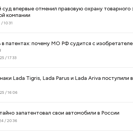
 суд впервые отменил правовую охрану товарного 
ой компании
/ 10:31
 в патентах: почему МО РФ судится с изобретател
и
5 / 17:33
аки Lada Tigris, Lada Parus и Lada Ariva поступили 
5 / 16:06
Как поменять батареи дома и
Как получить до
не получить штраф
рублей от госу
тайно запатентовал свои автомобили в России
трудной ситуац
4 / 20:36
претендовать и
документы