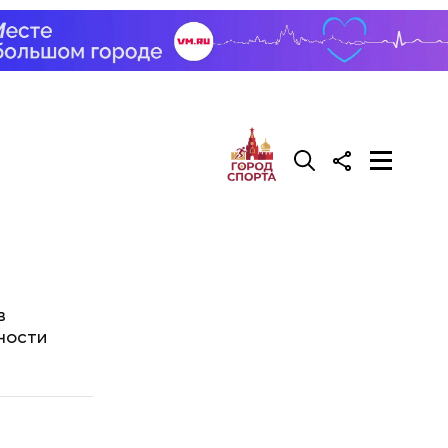
в
ности