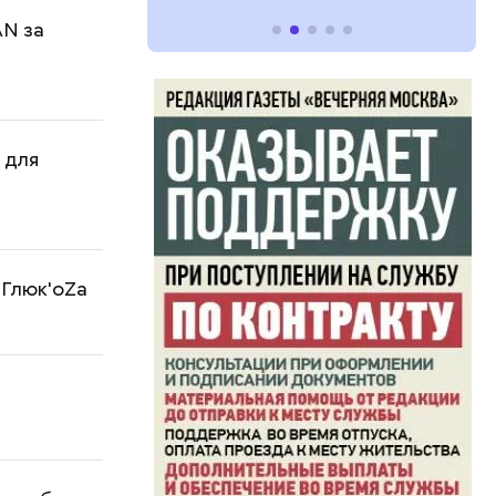
AN за
 для
 Глюк'oZа