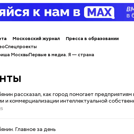
ета
Московский журнал
Пресса в образовании
ео
Спецпроекты
иша Москвы
Первые в медиа. Я — страна
енты
янин рассказал, как город помогает предприятиям 
ии и коммерциализации интеллектуальной собствен
25
янин. Главное за день