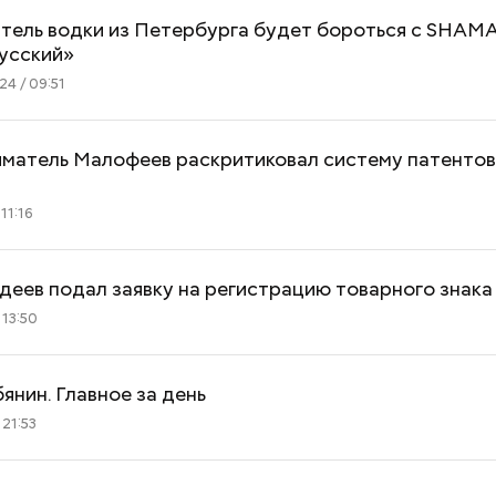
тель водки из Петербурга будет бороться с SHAM
русский»
4 / 09:51
матель Малофеев раскритиковал систему патентов
11:16
еев подал заявку на регистрацию товарного знака
 13:50
янин. Главное за день
 21:53