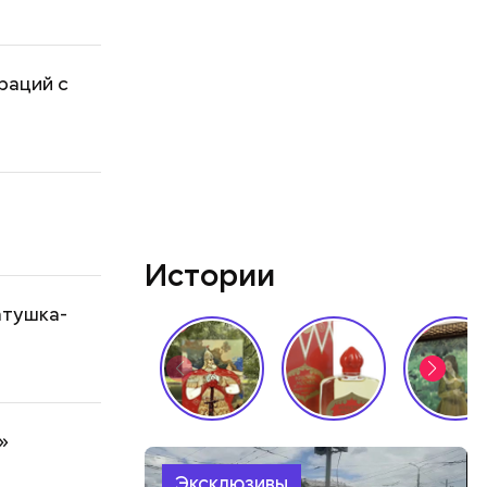
раций с
Истории
атушка-
»
Эксклюзивы