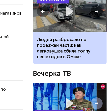
 магазинов
ьной
ч: поможет ли
Людей разбросало по
ок сбросить
проезжей части: как
легковушка сбила толпу
пешеходов в Омске
Вечерка ТВ
 по