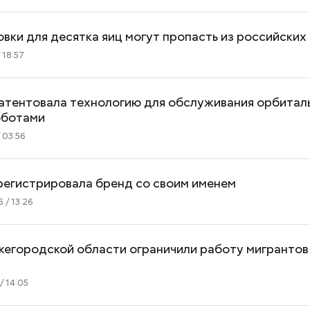
овки для десятка яиц могут пропасть из российских
 18:57
патентовала технологию для обслуживания орбитал
Хотела спасти малыша: как
Вода за 10 тыся
оботами
мать и сын погибли при
японский напит
 03:56
падении из окна в Раменском
лишний вес
регистрировала бренд со своим именем
 / 13:26
жегородской области ограничили работу мигрантов
/ 14:05