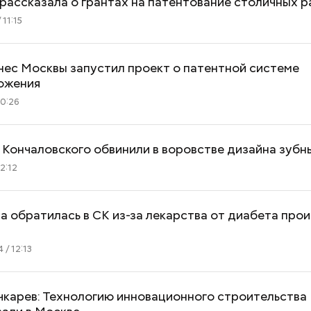
рассказала о грантах на патентование столичных 
 11:15
нес Москвы запустил проект о патентной системе
ожения
10:26
Кончаловского обвинили в воровстве дизайна зубн
2:12
a обратилась в СК из-за лекарства от диабета про
 / 12:13
чкарев: Технологию инновационного строительства