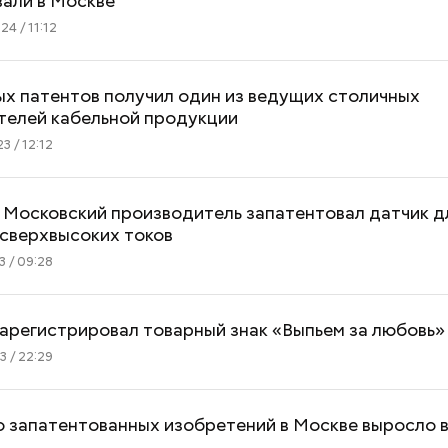
вали в Москве
4 / 11:12
ых патентов получил один из ведущих столичных
телей кабельной продукции
3 / 12:12
 Московский производитель запатентовал датчик д
 сверхвысоких токов
 / 09:28
арегистрировал товарный знак «Выпьем за любовь»
 / 22:29
 запатентованных изобретений в Москве выросло 