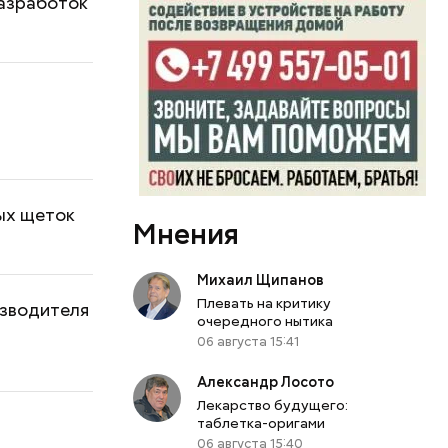
разработок
ых щеток
Мнения
Михаил Щипанов
Плевать на критику
изводителя
очередного нытика
06 августа 15:41
Александр Лосото
Лекарство будущего:
таблетка-оригами
06 августа 15:40