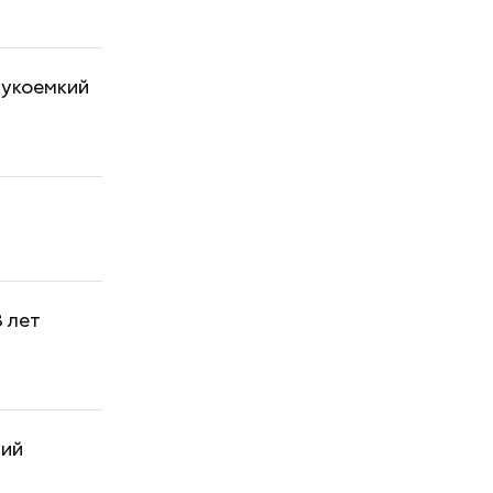
аукоемкий
8 лет
ний