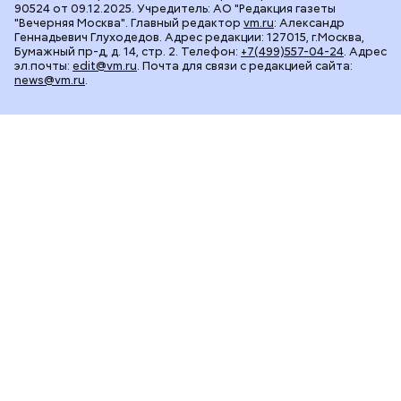
90524 от 09.12.2025. Учредитель: АО "Редакция газеты
"Вечерняя Москва". Главный редактор
vm.ru
: Александр
Геннадьевич Глуходедов. Адрес редакции: 127015, г.Москва,
Бумажный пр-д, д. 14, стр. 2. Телефон:
+7(499)557-04-24
. Адрес
эл.почты:
edit@vm.ru
. Почта для связи с редакцией сайта:
news@vm.ru
.