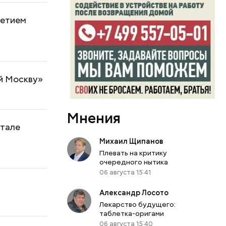
летием
й Москву»
Мнения
ртале
Михаил Щипанов
Плевать на критику
очередного нытика
06 августа 15:41
Александр Лосото
Лекарство будущего:
таблетка-оригами
06 августа 15:40