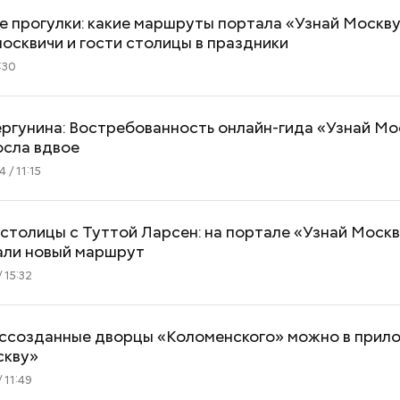
 прогулки: какие маршруты портала «Узнай Москв
осквичи и гости столицы в праздники
:30
ргунина: Востребованность онлайн-гида «Узнай Мо
осла вдвое
 / 11:15
столицы с Туттой Ларсен: на портале «Узнай Моск
али новый маршрут
 15:32
оссозданные дворцы «Коломенского» можно в прил
скву»
 11:49