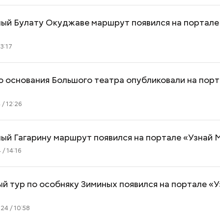
ый Булату Окуджаве маршрут появился на портале
3:17
Новый суперфуд для
Прохлада после
ю основания Большого театра опубликовали на порт
долголетия и омоложения:
будет погода в 
чем полезны сардины
второй неделе 
/ 12:26
ый Гагарину маршрут появился на портале «Узнай 
/ 14:16
й тур по особняку Зиминых появился на портале «У
4 / 10:58