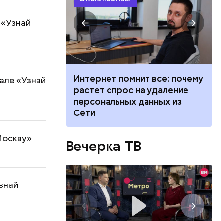
 «Узнай
 жары: какой
Интернет помнит все: почему
але «Узнай
Москве на
растет спрос на удаление
августа
персональных данных из
Сети
Москву»
Вечерка ТВ
знай