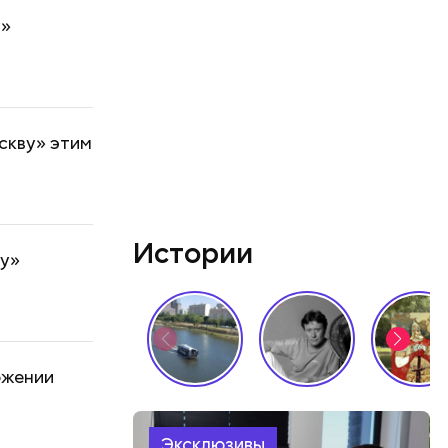
у»
скву» этим
Истории
ву»
ожении
Эксклюзивы