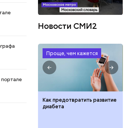
тале
Новости СМИ2
ографа
Проще, чем кажется
 портале
ут ли дом по
Как предотвратить развитие
кве: где
диабета
цию и сроки