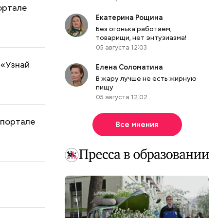
ортале
Екатерина Рощина
Без огонька работаем,
товарищи, нет энтузиазма!
05 августа 12:03
 «Узнай
Елена Соломатина
В жару лучше не есть жирную
пищу
05 августа 12:02
 портале
Все мнения