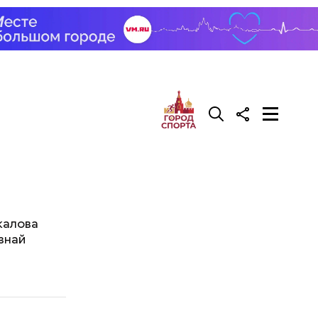
калова
знай