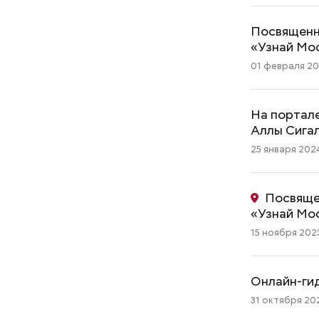
Посвященн
«Узнай Мо
01 февраля 202
На портал
Аллы Сига
25 января 2024
Посвяще
«Узнай Мо
15 ноября 2023
Как поменять батареи дома и
не получить штраф
Онлайн-гид
31 октября 202