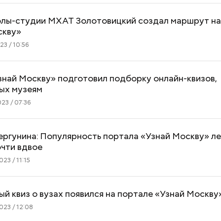
олы-студии МХАТ Золотовицкий создал маршрут на
скву»
3 / 10:56
най Москву» подготовил подборку онлайн-квизов,
ых музеям
23 / 07:36
ергунина: Популярность портала «Узнай Москву» л
очти вдвое
23 / 11:15
 квиз о вузах появился на портале «Узнай Москву
23 / 12:08