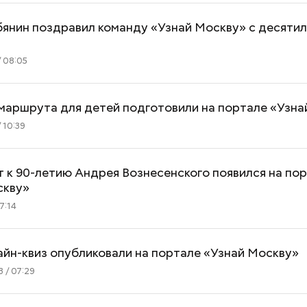
бянин поздравил команду «Узнай Москву» с десяти
 08:05
маршрута для детей подготовили на портале «Узна
 10:39
 к 90-летию Андрея Вознесенского появился на по
скву»
7:14
йн-квиз опубликовали на портале «Узнай Москву»
 / 07:29