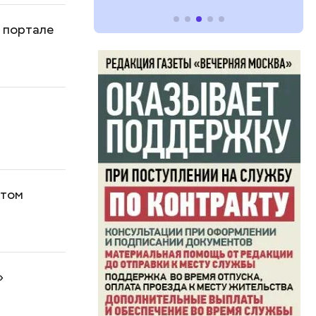
 портале
етом
»