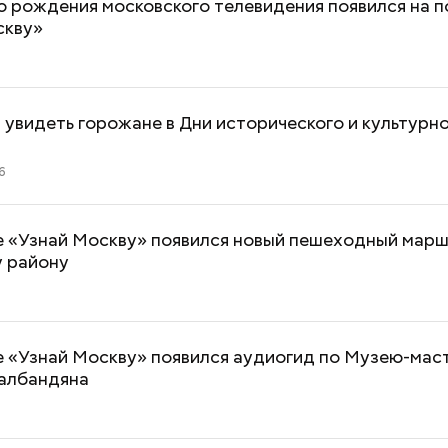
ю рождения московского телевидения появился на 
скву»
 увидеть горожане в Дни исторического и культурн
6
е «Узнай Москву» появился новый пешеходный марш
у району
1
е «Узнай Москву» появился аудиогид по Музею-мас
албандяна