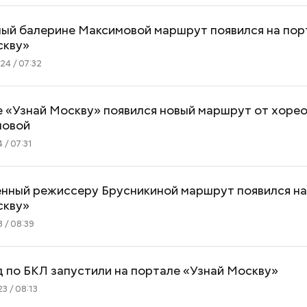
ый балерине Максимовой маршрут появился на пор
скву»
4 / 07:32
е «Узнай Москву» появился новый маршрут от хоре
ловой
 / 07:31
нный режиссеру Брусникиной маршрут появился на
скву»
 / 08:39
Как получить до 100 тысяч
Как узнать, снес
рублей от государства при
реновации в Мос
 по БКЛ запустили на портале «Узнай Москву»
трудной ситуации: кто может
искать информа
претендовать и какие нужны
3 / 08:13
документы