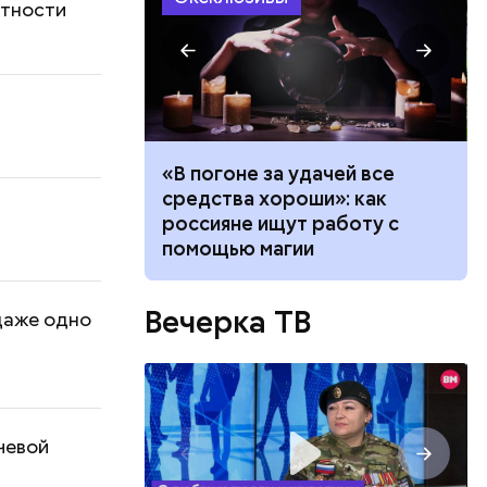
отности
ало по
«В погоне за удачей все
 как
средства хороши»: как
ла толпу
россияне ищут работу с
ске
помощью магии
Вечерка ТВ
даже одно
чевой