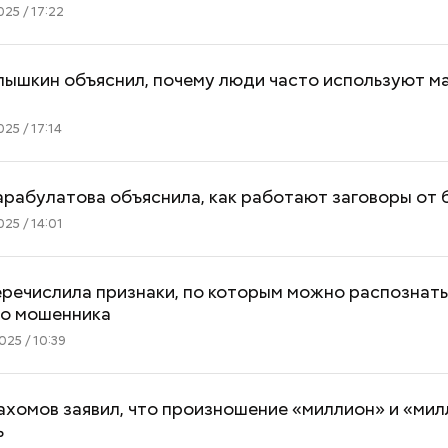
25 / 17:22
лышкин объяснил, почему люди часто используют м
25 / 17:14
рабулатова объяснила, как работают заговоры от
25 / 14:01
речислила признаки, по которым можно распознат
го мошенника
25 / 10:39
Как получить до 100 тысяч
Как узнать, снес
рублей от государства при
реновации в Мос
трудной ситуации: кто может
искать информа
хомов заявил, что произношение «миллион» и «мил
претендовать и какие нужны
ь
документы