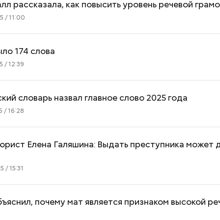
лл рассказала, как повысить уровень речевой грам
 / 11:00
ыло 174 слова
 / 12:39
Вода за 10 тысяч: поможет ли
Людей разброс
японский напиток сбросить
проезжей части:
ий словарь назвал главное слово 2025 года
лишний вес
легковушка сби
 / 16:28
пешеходов в Ом
юрист Елена Галяшина: Выдать преступника может 
 / 15:31
ъяснил, почему мат является признаком высокой ре