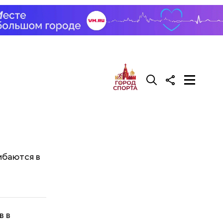
ибаются в
в в