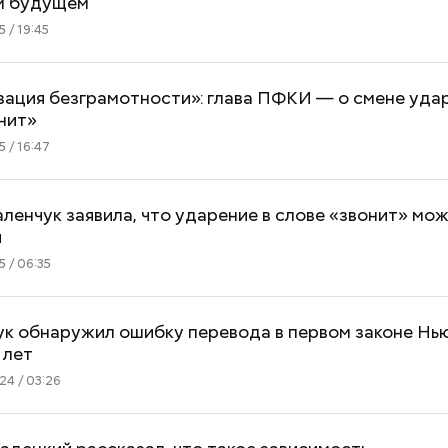
м будущем
 / 19:45
ация безграмотности»: глава ПФКИ — о смене удар
нит»
 / 16:47
ленчук заявила, что ударение в слове «звонит» мо
я
 / 06:35
ук обнаружил ошибку перевода в первом законе Нь
 лет
4 / 03:26