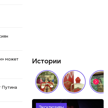
сиян
и» может
Истории
т Путина
Эксклюзивы