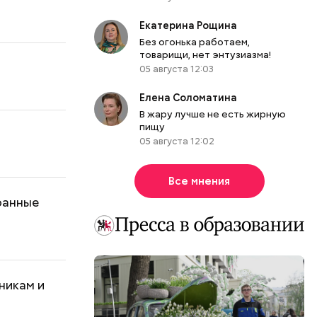
Екатерина Рощина
Без огонька работаем,
товарищи, нет энтузиазма!
05 августа 12:03
Елена Соломатина
В жару лучше не есть жирную
пищу
05 августа 12:02
Все мнения
ранные
никам и