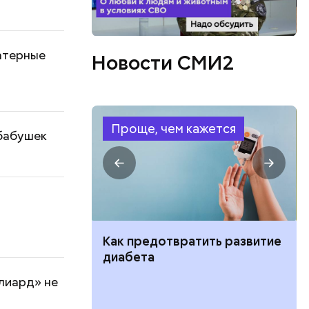
атерные
Новости СМИ2
Проще, чем кажется
 бабушек
ь
ут ли дом по
Как предотвратить развитие
кве: где
диабета
цию и сроки
лиард» не