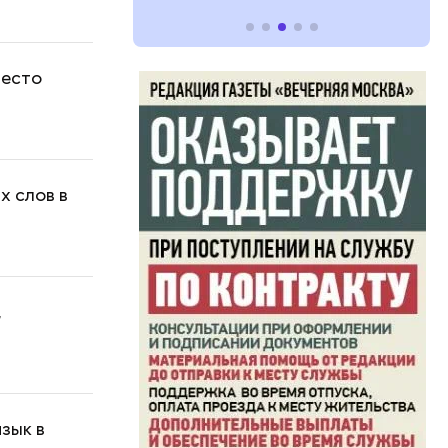
место
х слов в
,
зык в