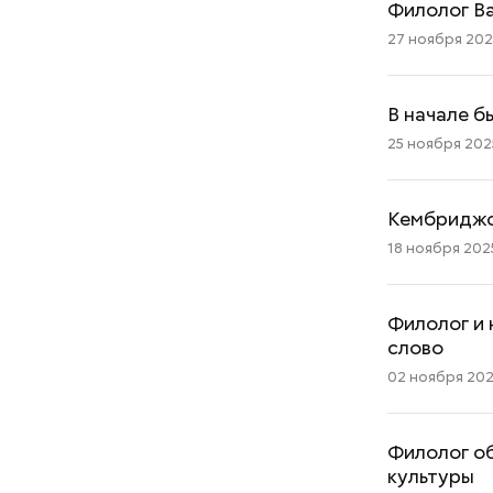
Филолог Ва
27 ноября 2025
В начале б
25 ноября 2025
Хотела спасти малыша: как
мать и сын погибли при
Кембриджск
падении из окна в Раменском
18 ноября 2025
Филолог и 
слово
02 ноября 2025
Филолог об
культуры