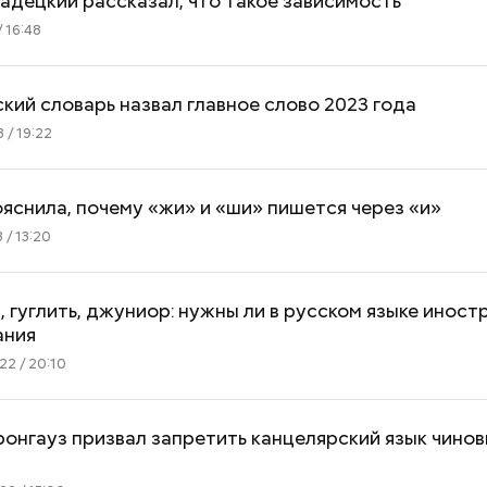
адецкий рассказал, что такое зависимость
 16:48
ий словарь назвал главное слово 2023 года
 / 19:22
яснила, почему «жи» и «ши» пишется через «и»
 / 13:20
 гуглить, джуниор: нужны ли в русском языке иност
ания
2 / 20:10
онгауз призвал запретить канцелярский язык чинов