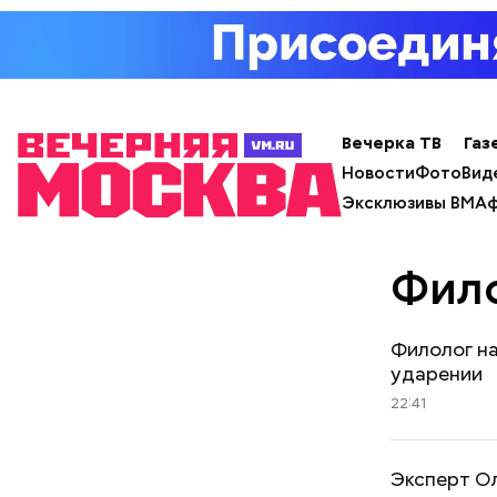
Вечерка ТВ
Газ
Новости
Фото
Вид
Эксклюзивы ВМ
Аф
Фил
Филолог на
ударении
22:41
Эксперт Ол