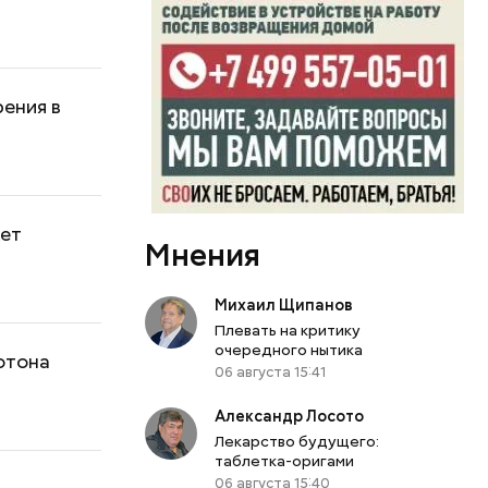
ения в
жет
Мнения
Михаил Щипанов
Плевать на критику
очередного нытика
ютона
06 августа 15:41
Александр Лосото
Лекарство будущего:
таблетка-оригами
06 августа 15:40