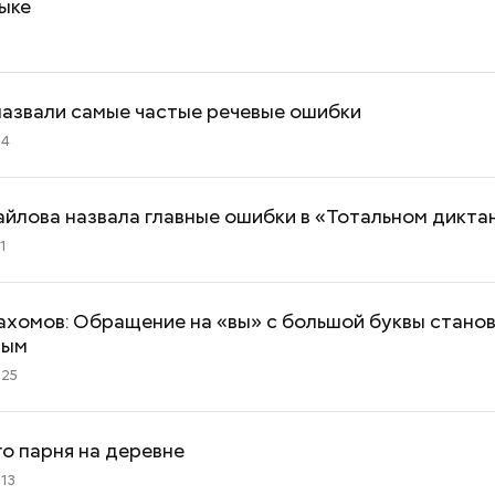
ыке
назвали самые частые речевые ошибки
04
йлова назвала главные ошибки в «Тотальном дикта
1
хомов: Обращение на «вы» с большой буквы стано
ным
:25
о парня на деревне
:13