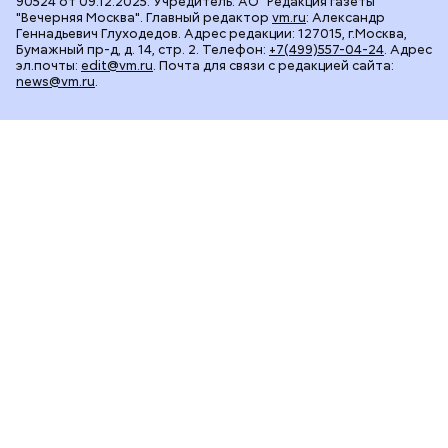
90524 от 09.12.2025. Учредитель: АО "Редакция газеты
"Вечерняя Москва". Главный редактор
vm.ru
: Александр
Геннадьевич Глуходедов. Адрес редакции: 127015, г.Москва,
Бумажный пр-д, д. 14, стр. 2. Телефон:
+7(499)557-04-24
. Адрес
эл.почты:
edit@vm.ru
. Почта для связи с редакцией сайта:
news@vm.ru
.