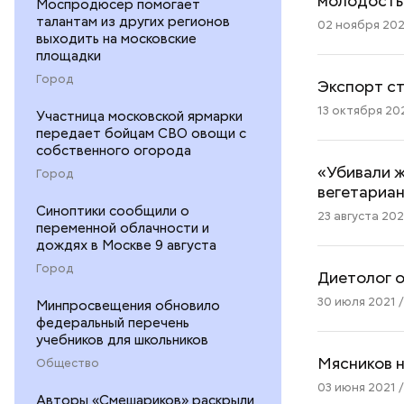
молодость
Моспродюсер помогает
талантам из других регионов
02 ноября 2022
выходить на московские
площадки
Город
Экспорт ст
13 октября 202
Участница московской ярмарки
передает бойцам СВО овощи с
собственного огорода
«Убивали ж
Город
вегетариа
Синоптики сообщили о
23 августа 2021
переменной облачности и
дождях в Москве 9 августа
Город
Диетолог о
30 июля 2021 /
Минпросвещения обновило
федеральный перечень
учебников для школьников
Мясников н
Общество
03 июня 2021 /
Авторы «Смешариков» раскрыли