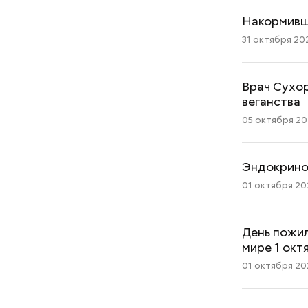
Накормивше
31 октября 202
Врач Сухор
веганства
05 октября 202
Эндокринол
01 октября 202
День пожил
мире 1 окт
01 октября 202