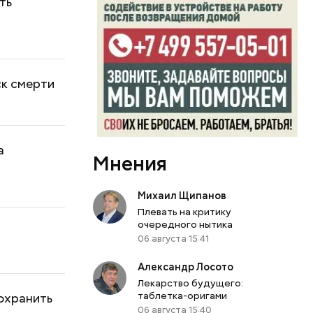
ть
ск смерти
а
Мнения
Михаил Щипанов
Плевать на критику
очередного нытика
06 августа 15:41
Александр Лосото
Лекарство будущего:
таблетка-оригами
охранить
06 августа 15:40