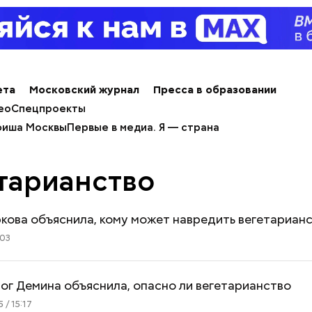
ета
Московский журнал
Пресса в образовании
ео
Спецпроекты
иша Москвы
Первые в медиа. Я — страна
тарианство
кова объяснила, кому может навредить вегетариан
:03
ог Демина объяснила, опасно ли вегетарианство
 / 15:17