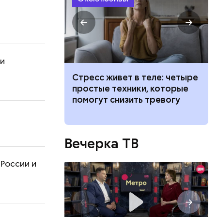
 и
 тигра
Стресс живет в теле: четыре
самых
простые техники, которые
щадок для
помогут снизить тревогу
а в Москве
а
Вечерка ТВ
 России и