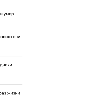
 и умер
колько они
здники
браз жизни