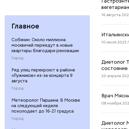
Гастроэнт
вегетариа
16 августа 2023
Главное
Итальянски
Собянин: Около миллиона
10 июля 2023 /
москвичей переедут в новые
квартиры благодаря реновации
Город
Диетолог Т
состояние
Ряд улиц перекроют в районе
«Лужников» из-за концерта 9
20 апреля 2023
августа
Город
Врач Мясни
Метеоролог Паршина: В Москве
08 ноября 2022
на следующей неделе
похолодает до 16-21 градуса
Город
Диетолог М