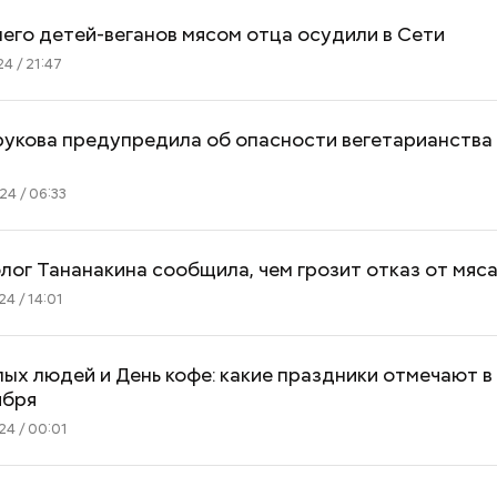
го детей-веганов мясом отца осудили в Сети
4 / 21:47
укова предупредила об опасности вегетарианства
В прокат выходит новый
Построю замок,
4 / 06:33
фильм «Чучело»: стоит ли
приручу: топ-7 
смотреть и что говорят
интересных пло
критики
детского досуг
ог Тананакина сообщила, чем грозит отказ от мяс
4 / 14:01
ых людей и День кофе: какие праздники отмечают в
ября
4 / 00:01