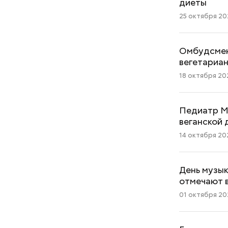
диеты
25 октября 202
Омбудсмен
вегетариа
18 октября 202
Педиатр Ма
веганской 
14 октября 202
День музык
отмечают в
01 октября 202