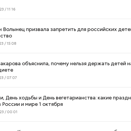
3 / 11:16
 Волынец призвала запретить для российских дете
нство
3 / 15:08
карова объяснила, почему нельзя держать детей н
диете
3 / 07:07
и, День ходьбы и День вегетарианства: какие празд
 России и мире 1 октября
3 / 00:01