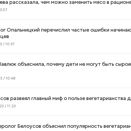
ва рассказала, чем можно заменить мясо в рацион
3:57
ог Опальницкий перечислил частые ошибки начина
нцев
 / 10:37
авлюк объяснила, почему дети не могут быть сыро
 / 10:48
сов развеял главный миф о пользе вегетарианства 
Как поменять батареи дома и
Как получить до
3 / 11:23
не получить штраф
рублей от госу
трудной ситуац
претендовать и
еролог Белоусов объяснил популярность вегетариа
документы