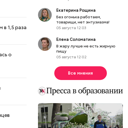
Екатерина Рощина
Без огонька работаем,
товарищи, нет энтузиазма!
 в 1,5 раза
05 августа 12:03
Елена Соломатина
В жару лучше не есть жирную
пищу
ась о
05 августа 12:02
Все мнения
й
нцев