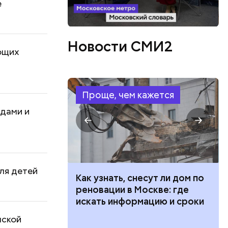
е
Новости СМИ2
ющих
Проще, чем кажется
едами и
для детей
 100 тысяч
Как узнать, снесут ли дом по
дарства при
реновации в Москве: где
ии: кто может
искать информацию и сроки
 какие нужны
нской