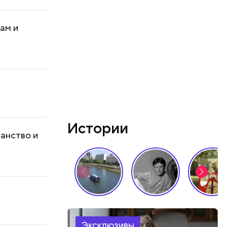
ам и
Истории
ианство и
Эксклюзивы