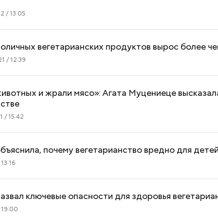
 / 13:05
оличных вегетарианских продуктов вырос более чем
1 / 12:39
ивотных и жрали мясо»: Агата Муцениеце высказал
нстве
 / 15:42
бъяснила, почему вегетарианство вредно для дете
 13:16
азвал ключевые опасности для здоровья вегетариа
 19:00