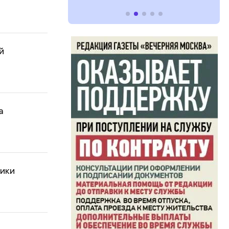
й
а
ники