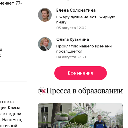
мечает 77-
Елена Соломатина
В жару лучше не есть жирную
пищу
05 августа 12:02
Ольга Кузьмина
Проклятию нашего времени
да
посвящается
х
04 августа 23:21
Все мнения
 греха
дии Клима
але недели
. Напомню,
ортивной