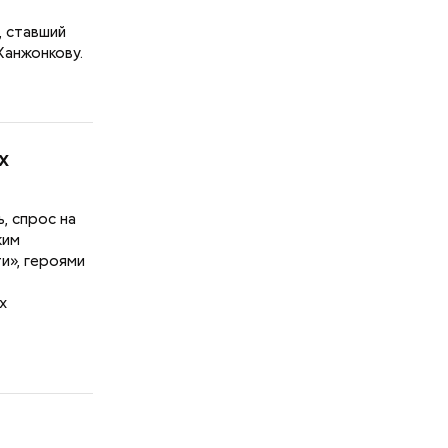
, ставший
Ханжонкову.
х
, спрос на
ким
и», героями
х