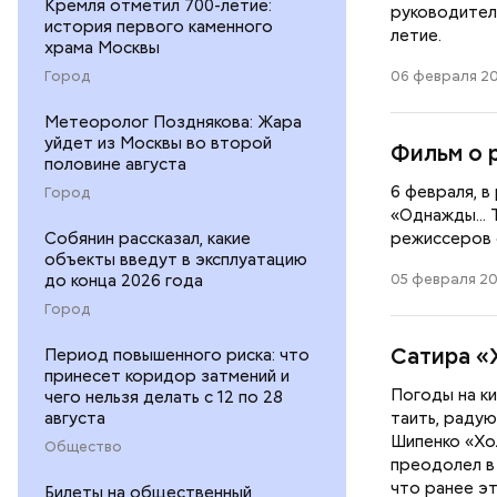
Кремля отметил 700-летие:
руководител
история первого каменного
летие.
храма Москвы
06 февраля 20
Город
Метеоролог Позднякова: Жара
уйдет из Москвы во второй
Фильм о 
половине августа
6 февраля, 
Город
«Однажды...
режиссеров 
Собянин рассказал, какие
объекты введут в эксплуатацию
05 февраля 20
до конца 2026 года
Город
Сатира «
Период повышенного риска: что
принесет коридор затмений и
Погоды на к
чего нельзя делать с 12 по 28
таить, раду
августа
Шипенко «Хо
Общество
преодолел в
что ранее э
Билеты на общественный