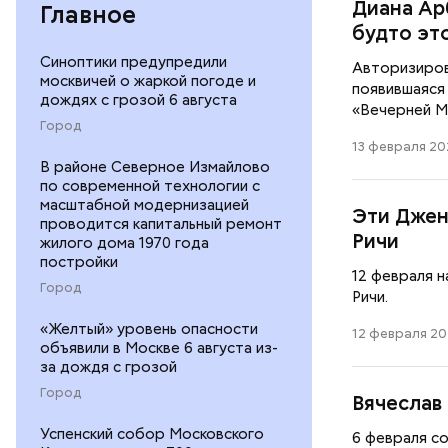
Диана Ар
Главное
будто эт
Синоптики предупредили
Авторизиров
москвичей о жаркой погоде и
появившаяся 
дождях с грозой 6 августа
«Вечерней М
Город
13 февраля 20
В районе Северное Измайлово
по современной технологии с
масштабной модернизацией
Эти Джен
проводится капитальный ремонт
Ричи
жилого дома 1970 года
постройки
12 февраля 
Город
Ричи.
«Желтый» уровень опасности
12 февраля 20
объявили в Москве 6 августа из-
за дождя с грозой
Город
Вячеслав
Успенский собор Московского
6 февраля с