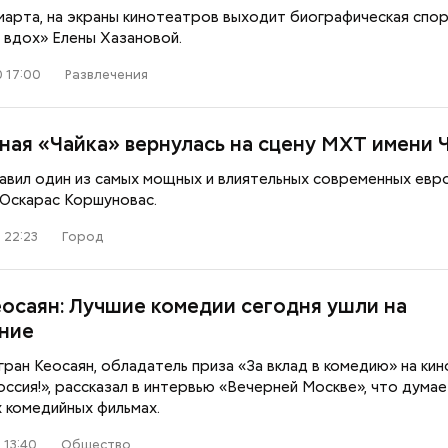
 марта, на экраны кинотеатров выходит биографическая спо
 вдох» Елены Хазановой.
 17:00
Развлечения
ная «Чайка» вернулась на сцену МХТ имени 
тавил один из самых мощных и влиятельных современных евр
Оскарас Коршуновас.
 22:23
Город
еосаян: Лучшие комедии сегодня ушли на
ние
ран Кеосаян, обладатель приза «За вклад в комедию» на ки
оссия!», рассказал в интервью «Вечерней Москве», что думае
 комедийных фильмах.
 13:40
Общество