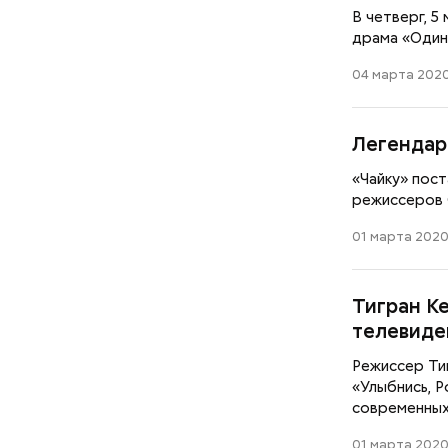
В четверг, 5
драма «Один
04 марта 2020
Легендар
«Чайку» пос
режиссеров 
01 марта 2020
Тигран К
телевиде
Режиссер Тиг
«Улыбнись, Р
современных
01 марта 2020