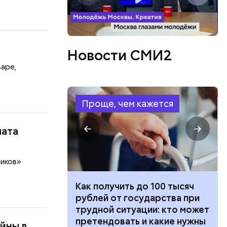
Новости СМИ2
варе,
Проще, чем кажется
мата
ников»
 100 тысяч
Как узнать, снесут ли дом по
дарства при
реновации в Москве: где
ии: кто может
искать информацию и сроки
 какие нужны
йны в