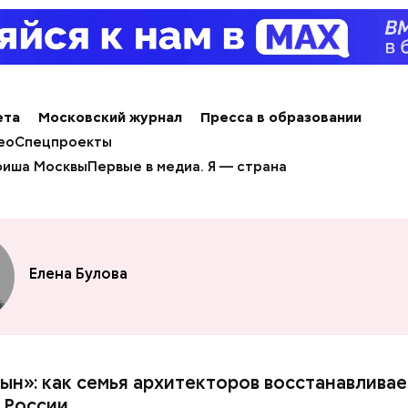
ета
Московский журнал
Пресса в образовании
ео
Спецпроекты
иша Москвы
Первые в медиа. Я — страна
Елена Булова
сын»: как семья архитекторов восстанавливае
 России