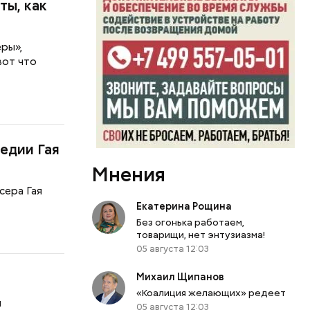
ты, как
ры»,
вот что
едии Гая
Мнения
сера Гая
Екатерина Рощина
Без огонька работаем,
товарищи, нет энтузиазма!
05 августа 12:03
Михаил Щипанов
«Коалиция желающих» редеет
й
05 августа 12:03