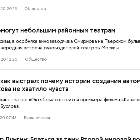
20 20:13
Общество
омогут небольшим районным театрам
сквы, в особняке винозаводчика Смирнова на Тверском буль
очередная встреча руководителей театров Москвы.
20 12:20
Общество
 как выстрел: почему истории создания авто
ова не хватило чувств
в кинотеатре «Октябрь» состоится премьера фильма «Калаш
Буслова.
Как поменять батареи дома и
Как получить до
20 07:43
Развлечения
не получить штраф
рублей от госу
трудной ситуац
претендовать и
р Лунгин: Браться за тему Второй мировой во