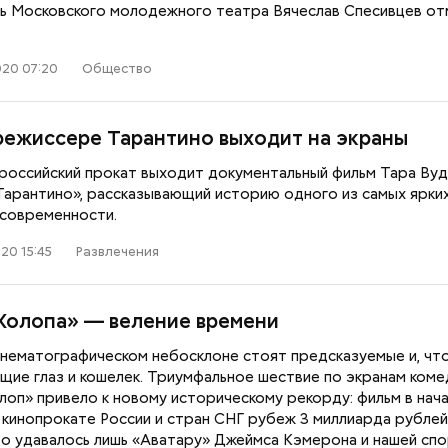
ь Московского молодежного театра Вячеслав Спесивцев от
20 07:20
Общество
режиссере Тарантино выходит на экраны
в российский прокат выходит документальный фильм Тара Ву
 Тарантино», рассказывающий историю одного из самых ярки
современности.
20 15:45
Развлечения
Холопа» — веление времени
инематографическом небосклоне стоят предсказуемые и, что
ющие глаз и кошелек. Триумфальное шествие по экранам коме
лоп» привело к новому историческому рекорду: фильм в нач
 кинопрокате России и стран СНГ рубеж 3 миллиарда рублей
то удавалось лишь «Аватару» Джеймса Кэмерона и нашей сп