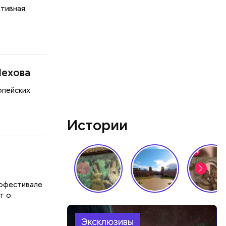
ртивная
Чехова
опейских
Истории
нофестивале
т о
Эксклюзивы