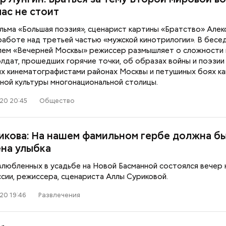
документы
час не стоит
льма «Большая поэзия», сценарист картины «Братство» Алек
работе над третьей частью «мужской кинотрилогии». В бесе
ем «Вечерней Москвы» режиссер размышляет о сложности
лдат, прошедших горячие точки, об образах войны и поэзии 
ых кинематографистами районах Москвы и петушиных боях ка
иной культуры многонациональной столицы.
20 20:45
Общество
икова: На нашем фамильном гербе должна б
на улыбка
 влюбленных в усадьбе на Новой Басманной состоялся вечер
сии, режиссера, сценариста Аллы Суриковой.
20 19:46
Развлечения