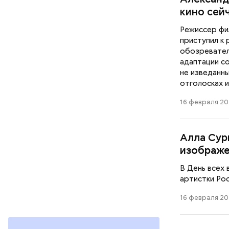
кино сей
Режиссер фи
приступил к 
обозревател
адаптации со
не изведанн
отголосках 
16 февраля 20
Алла Сур
изображе
В День всех
артистки Рос
16 февраля 20