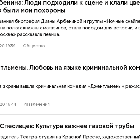
бенина: Люди подходили к сцене и клали цве
о были мои похороны
анная биография Дианы Арбениной и группы «Ночные снайпе
на полках книжных магазинов, стала поводом для встречи, и 
оскве» рассказала певица.
20 19:59
Общество
тльмены. Любовь на языке криминальной ком
на экраны вышла криминальная комедия «Джентльмены» режис
20 16:44
Развлечения
 Спесивцев: Культура важнее газовой трубы
оздатель Театра-студии на Красной Пресне, художественны