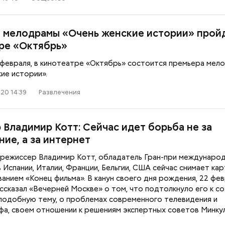
 мелодрамы «Очень женские истории» пройд
ре «Октябрь»
 февраля, в кинотеатре «Октябрь» состоится премьера мел
ие истории».
Поощрение вместо
Период повышен
принуждения: что вошло в
что принесет к
20 14:39
Развлечения
новый ГОСТ по труду и зачем
затмений и чего
он нужен
делать с 12 по 2
 Владимир Котт: Сейчас идет борьба не за
ие, а за интернет
 режиссер Владимир Котт, обладатель Гран-при междунаро
 Испании, Италии, Франции, Бельгии, США сейчас снимает кар
анием «Конец фильма». В канун своего дня рождения, 22 фев
ссказал «Вечерней Москве» о том, что подтолкнуло его к с
 подобную тему, о проблемах современного телевидения и
фа, своем отношении к решениям экспертных советов Минку