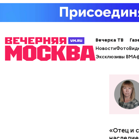
Вечерка ТВ
Газ
Новости
Фото
Вид
Эксклюзивы ВМ
Аф
«Отец и 
наследие