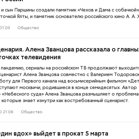
и сын Паршины создали памятник «Чехов и Дама с собачкой»
точкой Ялты, и памятник основателю российского кино А. А. 
01:03
Общество
енария. Алена Званцова рассказала о главны
точках телевидения
 пандемию, сериалы на российском ТВ продолжают выходить
 Сценарист Алена Званцова совместно с Валерием Тодоровс
аботу для Первого канала над восьмисерийным фильмом «Дет
ступают москвичи, родившиеся в конце семидесятых. Автор
 «Небесного суда» Алена Званцова размышляет о проблема
, которые знает изнутри как востребованный сценарист.
0 21:06
Общество
дин вдох» выйдет в прокат 5 марта