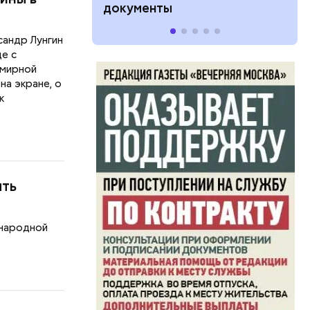
сандр Лунгин
де с
 мирной
на экране, о
к
ыть
 народной