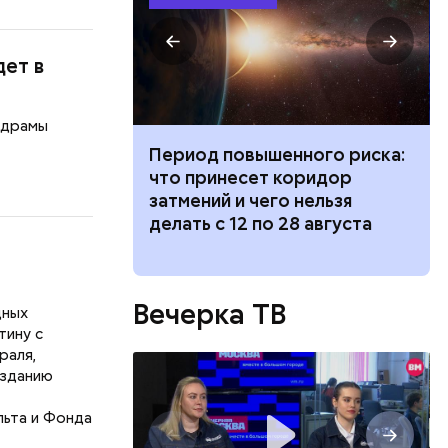
ет в
одрамы
ного риска:
Ни один артист не покинул
оридор
театр: интервью с худруком
 нельзя
«Покровка.Театр» Дмитрием
8 августа
Бикбаевым
Вечерка ТВ
дных
тину с
раля,
озданию
льта и Фонда