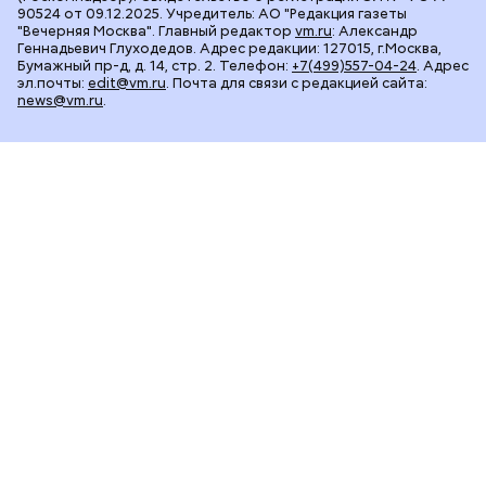
90524 от 09.12.2025. Учредитель: АО "Редакция газеты
"Вечерняя Москва". Главный редактор
vm.ru
: Александр
Геннадьевич Глуходедов. Адрес редакции: 127015, г.Москва,
Бумажный пр-д, д. 14, стр. 2. Телефон:
+7(499)557-04-24
. Адрес
эл.почты:
edit@vm.ru
. Почта для связи с редакцией сайта:
news@vm.ru
.