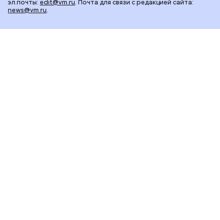
эл.почты:
edit@vm.ru
. Почта для связи с редакцией сайта:
news@vm.ru
.