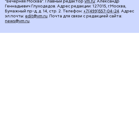
"Вечерняя Москва". Главный редактор
vm.ru
: Александр
Геннадьевич Глуходедов. Адрес редакции: 127015, г.Москва,
Бумажный пр-д, д. 14, стр. 2. Телефон:
+7(499)557-04-24
. Адрес
эл.почты:
edit@vm.ru
. Почта для связи с редакцией сайта:
news@vm.ru
.