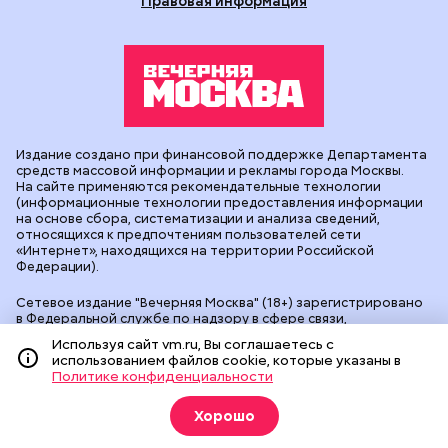
Правовая информация
Издание создано при финансовой поддержке Департамента
средств массовой информации и рекламы города Москвы.
На сайте применяются рекомендательные технологии
(информационные технологии предоставления информации
на основе сбора, систематизации и анализа сведений,
относящихся к предпочтениям пользователей сети
«Интернет», находящихся на территории Российской
Федерации).
Сетевое издание "Вечерняя Москва" (18+) зарегистрировано
в Федеральной службе по надзору в сфере связи,
информационных технологий и массовых коммуникаций
Используя сайт vm.ru, Вы соглашаетесь с
(Роскомнадзор). Свидетельство о регистрации ЭЛ № ФС 77 -
использованием файлов cookie, которые указаны в
90524 от 09.12.2025. Учредитель: АО "Редакция газеты
Политике конфиденциальности
"Вечерняя Москва". Главный редактор
vm.ru
: Александр
Геннадьевич Глуходедов. Адрес редакции: 127015, г.Москва,
Бумажный пр-д, д. 14, стр. 2. Телефон:
+7(499)557-04-24
. Адрес
Хорошо
эл.почты:
edit@vm.ru
. Почта для связи с редакцией сайта:
news@vm.ru
.